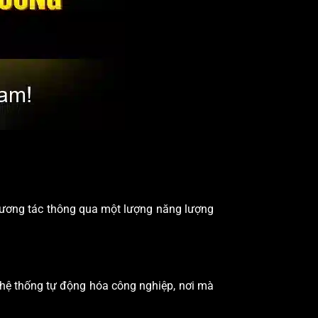
 tương tác thông qua một lượng năng lượng
 hệ thống tự động hóa công nghiệp, nơi mà