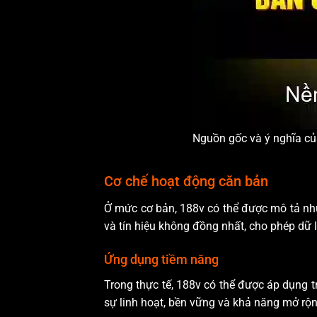
Nguồn gốc và ý nghĩa c
Cơ chế hoạt động căn bản
Ở mức cơ bản, 188v có thể được mô tả như
và tín hiệu không đồng nhất, cho phép dữ l
Ứng dụng tiềm năng
Trong thực tế, 188v có thể được áp dụng 
sự linh hoạt, bền vững và khả năng mở rộng