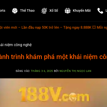
orts
Thể Thao
Xổ Số
Khuyến Mãi
́i – Lần đầu nạp 50K trở lên – Tặng ngay 8.888K 💥 Mỗi ngày tích 
hái niệm công nghệ
ành trình khám phá một khái niệm c
ĐĂNG VÀO
THÁNG 3 6, 2025
BỞI
NGUYỄN THỊ NGỌC LAN