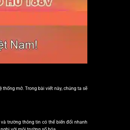
ệ thống mở. Trong bài viết này, chúng ta sẽ
 và trường thông tin có thể biến đổi nhanh
nghi với môi trường số hóa.