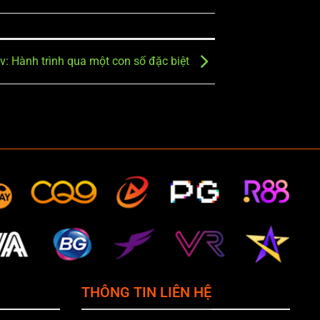
v: Hành trình qua một con số đặc biệt
THÔNG TIN LIÊN HỆ