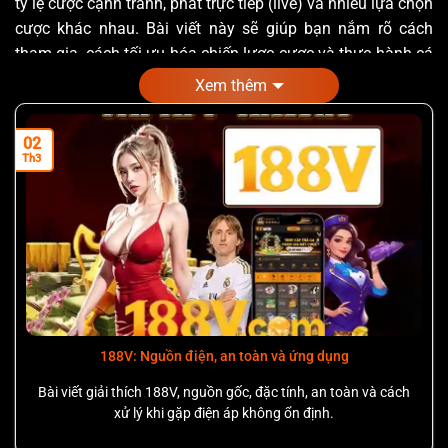
tỷ lệ cược cạnh tranh, phát trực tiếp (live) và nhiều lựa chọn
cược khác nhau. Bài viết này sẽ giúp bạn nắm rõ cách
tham gia, cách tối ưu hóa chiến lược cược và thực hành cá
cược có trách nhiệm.
Xem thêm
02
Th3
188V: Nguồn điện, an toàn và ứng dụng
Bài viết giải thích 188V, nguồn gốc, đặc tính, an toàn và cách
xử lý khi gặp điện áp không ổn định.
Banner esports 188v