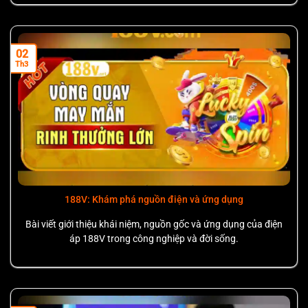
Tổng quan về 188v
02
188v là nền tảng cá cược trực tuyến được thiết kế dành
Th3
riêng cho cộng đồng esports, kết hợp giữa giao diện người
dùng trực quan và công cụ phân tích dữ liệu để người chơi
đưa ra quyết định nhanh và chính xác. Người dùng có thể
theo dõi lịch thi đấu, nhận định nhanh về các cặp trận và
tận dụng các khuyến mãi hợp lý. Với cam kết tuân thủ quy
định và tiêu chuẩn bảo mật, 188v hướng tới trải nghiệm
công bằng và minh bạch cho mọi người tham gia.
188V: Khám phá nguồn điện và ứng dụng
Để củng cố độ tin cậy, 188v áp dụng công nghệ mã hóa
mạnh và các biện pháp xác thực người chơi, giúp bảo vệ
Bài viết giới thiệu khái niệm, nguồn gốc và ứng dụng của điện
áp 188V trong công nghiệp và đời sống.
thông tin và thanh toán. Nếu bạn cần tham khảo chính
sách, liên kết đến các nội dung pháp lý được công bố ngay
trên nền tảng hoặc tại trang hỗ trợ khách hàng của 188v.
Đường dẫn tham khảo thêm:
Trang espor ts của 188v
để