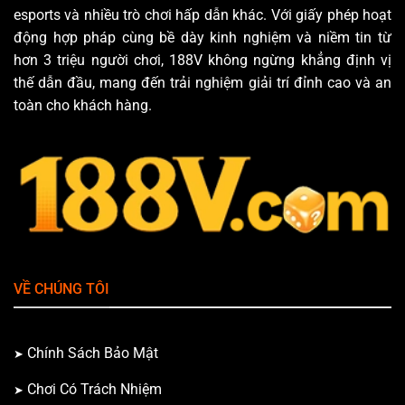
esports và nhiều trò chơi hấp dẫn khác. Với giấy phép hoạt
Mật khẩu mạnh và quản lý mật khẩu
động hợp pháp cùng bề dày kinh nghiệm và niềm tin từ
Thiết kế mật khẩu gồm sự kết hợp giữa chữ hoa, chữ
hơn 3 triệu người chơi, 188V không ngừng khẳng định vị
thường, số và ký tự đặc biệt; tránh lộ thông tin cá nhân. Sử
thế dẫn đầu, mang đến trải nghiệm giải trí đỉnh cao và an
dụng công cụ quản lý mật khẩu để lưu trữ và tự động điền
toàn cho khách hàng.
dữ liệu an toàn, đồng thời không tái sử dụng mật khẩu cho
nhiều dịch vụ khác nhau.
Khắc phục sự cố khi đăng nhập
Khi gặp sự cố đăng nhập, hãy kiểm tra các yếu tố sau: kết
nối mạng ổn định, trình duyệt cập nhật và xoá cache/
cookies nếu cần. Nếu bạn nhận được mã xác thực nhưng
không nhận được trong hộp thư hoặc tin nhắn, hãy thử lại
VỀ CHÚNG TÔI
hoặc sử dụng phương thức xác thực khác được hỗ trợ bởi
hệ thống. Trong mọi trường hợp liên hệ hỗ trợ khách hàng
để được hướng dẫn và xác nhận danh tính kịp thời.
Chính Sách Bảo Mật
Kinh nghiệm tối ưu trải nghiệm đăng nhập
Chơi Có Trách Nhiệm