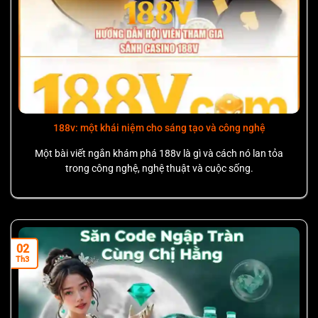
Thiếu bảo mật có thể dẫn đến mất tiền, đánh cắp danh
tính và vô hiệu hóa tài khoản. Các rủi ro đi kèm gồm: bị
mất quyền truy cập khi bị đánh cắp mật khẩu, nhận mã
xác thực giả mạo, hoặc bị lộ thông tin cá nhân cho bên thứ
ba. Vì vậy, tối ưu cho trải nghiệm cược là kết hợp giữa thao
tác đăng nhập đúng quy trình và tuân thủ các nguyên tắc
bảo mật được khuyến nghị.
188v: một khái niệm cho sáng tạo và công nghệ
Hướng dẫn đăng nhập 188v
Một bài viết ngắn khám phá 188v là gì và cách nó lan tỏa
Quy trình đăng nhập được thiết kế đơn giản, đồng thời
trong công nghệ, nghệ thuật và cuộc sống.
cung cấp các tùy chọn xác thực phù hợp với từng người
chơi. Dưới đây là các bước chi tiết để thực hiện đăng nhập
nhanh chóng và an toàn trên nền tảng 188v:
02
Truy cập trang chủ đầy đủ của 188V.COM và chọn mục
Th3
Đăng nhập (dang nhap).
Nhập thông tin đăng nhập gồm tên người dùng hoặc email
và mật khẩu được cấp riêng cho tài khoản của bạn.