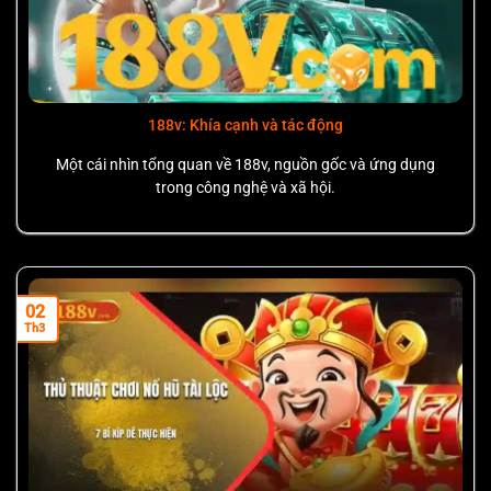
Nhấn nút Đăng nhập và thực hiện các bước xác thực nếu
hệ thống yêu cầu (ví dụ 2FA hoặc mã xác thực qua
email/SMS).
Kiểm tra thông báo thành công và bắt đầu trải nghiệm các
188v: Khía cạnh và tác động
trò chơi hoặc nhận thưởng.
Một cái nhìn tổng quan về 188v, nguồn gốc và ứng dụng
trong công nghệ và xã hội.
Để tăng cường bảo mật, hãy luôn đăng xuất sau khi kết
thúc phiên làm việc và không lưu mật khẩu trên máy tính
công cộng hoặc trình duyệt chia sẻ.
Các phương thức đăng nhập phổ biến
02
Th3
Người chơi có thể lựa chọn giữa các phương thức như
đăng nhập bằng tên người dùng hoặc email kèm mật khẩu,
hoặc sử dụng liên kết/điều kiện xác thực từ thiết bị di
động. Một số nhà cái cũng tích hợp xác thực sinh trắc học
hoặc 2FA như Google Authenticator để tăng mức bảo mật.
Lựa chọn phương thức phù hợp sẽ giúp bạn đăng nhập