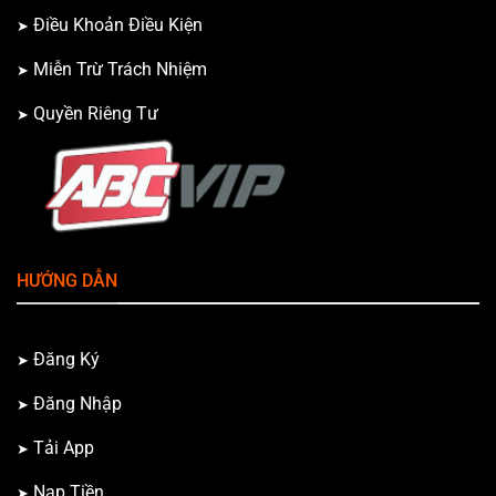
Sử dụng trình duyệt hiện đại và cập nhật phiên bản mới
Điều Khoản Điều Kiện
nhất để đảm bảo tính tương thích và an toàn
Miễn Trừ Trách Nhiệm
Kích hoạt 2FA và chọn phương thức xác thực đáng tin cậy
Quyền Riêng Tư
Đặt mật khẩu mạnh, không tái sử dụng và thay đổi định kỳ
Kiểm soát thiết bị đã từng đăng nhập và quản lý quyền
truy cập từ xa
Đảm bảo kết nối mạng ổn định và tránh sử dụng mạng
công cộng cho giao dịch nhạy cảm
HƯỚNG DẪN
Những thói quen này giúp bạn giảm thiểu rủi ro và duy trì
trải nghiệm cược trực tuyến mượt mà trên 188v. Đừng quên
luôn kiểm tra kỹ mọi thông báo bảo mật từ hệ thống và
Đăng Ký
tuân thủ các hướng dẫn của nhà cái bạn đang chơi.
Đăng Nhập
Câu hỏi thường gặp về đăng nhập 188v
Tải App
Tôi quên mật khẩu, tôi phải làm gì để khôi phục?
Nạp Tiền