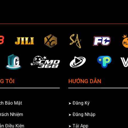
G TÔI
HƯỚNG DẪN
ch Bảo Mật
Đăng Ký
Trách Nhiệm
Đăng Nhập
ản Điều Kiện
Tải App