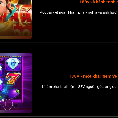
188v và hành trình
Một bài viết ngắn khám phá ý nghĩa và ảnh hưởn
188v-gioi-thieu-1
188V - một khái niệm về
1.1 Lịch sử và uy tín của 188v
Khám phá khái niệm 188V, nguồn gốc, ứng dụng 
là bước đầu để đánh giá độ an toàn của một sách cược. 188v th
hận. Người chơi được khuyến khích kiểm tra bảng cập nhật v