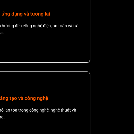
 ứng dụng và tương lai
nh hưởng đến công nghệ điện, an toàn và tự
a.
sáng tạo và công nghệ
nó lan tỏa trong công nghệ, nghệ thuật và
ng.
g cược thể thao
ợc có độ sâu phân tích. Nền tảng này không chỉ cung cấp