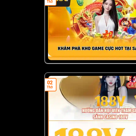
Th3
02
Th3
1. 188v là gì 
188v là nền tảng cá cược trực tuyến được nhiều người c