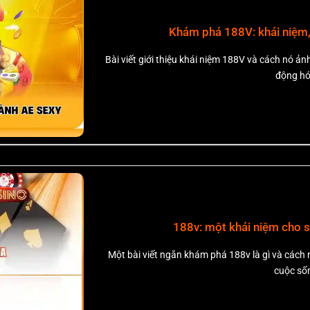
Khám phá 188V: khái niệm,
Bài viết giới thiệu khái niệm 188V và cách nó ả
động hó
188v-landing-hero
Giới thiệu 188v
The thao - nội dung chuyên sâu
An toàn tài chính và quản lý rủi ro
Khuyến mãi và lưu ý an toàn
188v: một khái niệm cho 
Kết luận
Một bài viết ngắn khám phá 188v là gì và cách 
cuộc số
và vì sao được quan tâm trong cộng đồn
hơi đánh giá cao nhờ sự tập trung vào The thao và các kèo cư