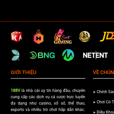
GIỚI THIỆU
VỀ CHÚN
188V
là nhà cái uy tín hàng đầu, chuyên
Chính Sá
cung cấp các dịch vụ cá cược trực tuyến
Chơi Có 
đa dạng như casino, xổ số, thể thao,
esports và nhiều trò chơi hấp dẫn khác.
Điều Kho