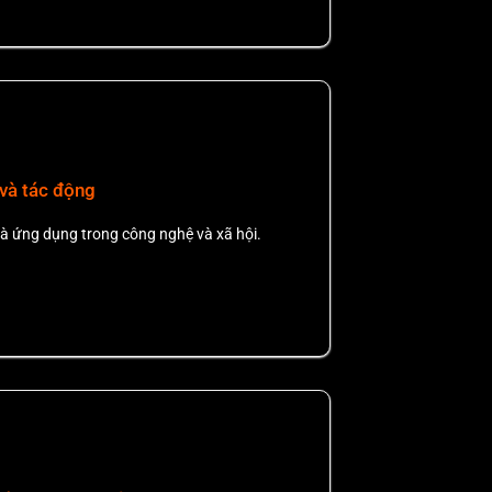
thù. Đối với người mới, 188v mang lại giao diện dễ làm
h có căn cứ. Bên cạnh đó, sự uy tín và thẩm định rủi ro là
 và tác động
và ứng dụng trong công nghệ và xã hội.