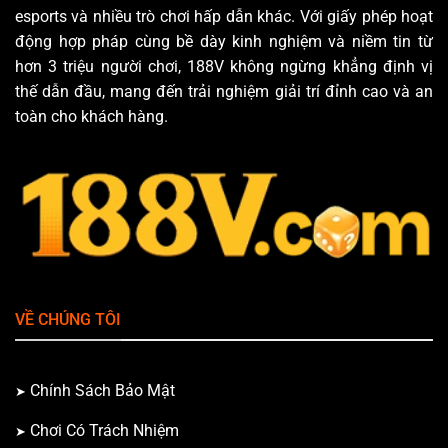
esports và nhiều trò chơi hấp dẫn khác. Với giấy phép hoạt
động hợp pháp cùng bề dày kinh nghiệm và niềm tin từ
hơn 3 triệu người chơi, 188V không ngừng khẳng định vị
thế dẫn đầu, mang đến trải nghiệm giải trí đỉnh cao và an
toàn cho khách hàng.
VỀ CHÚNG TÔI
Chính Sách Bảo Mật
Chơi Có Trách Nhiệm