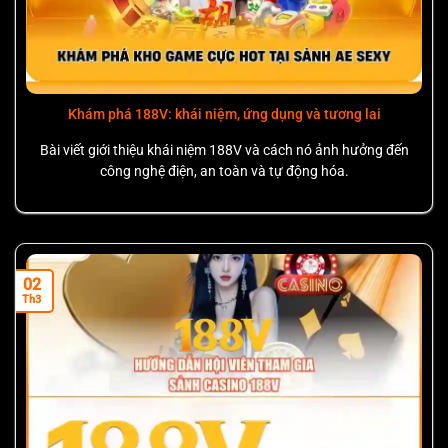
cửa vào thế giới cá cược hiện đại. 188V mang đến quy
trình tạo tài khoản nhanh chóng, bảo mật tuyệt đối.
Game Bài 188V – Giải Trí Đỉnh Cao, Tỷ Lệ Thắng
Lớn
Khám phá 188V: khái niệm, ứng dụng và tương lai
Game bài 188V mang đến sân chơi giải trí trực tuyến với
Bài viết giới thiệu khái niệm 188V và cách nó ảnh hưởng đến
công nghệ điện, an toàn và tự động hóa.
nhiều thể loại hấp dẫn. Nền tảng 188V cam kết đảm bảo
trải nghiệm công bằng cùng bảo mật tuyệt đối.
02
Th3