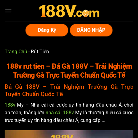
Bỏ
qua
nội
dung
Đăng Ký
ĐĂNG NHẬP
Trang Chủ
-
Rút Tiền
188v rut tien – Đá Gà 188V – Trải Nghiệm
Trường Gà Trực Tuyến Chuẩn Quốc Tế
Đá Gà 188V – Trải Nghiệm Trường Gà Trực
Tuyến Chuẩn Quốc Tế
188v
My – Nhà cái cá cược uy tín hàng đầu châu Á, chơi
an toàn, thắng lớn
nhà cái 188v
My là thương hiệu cá cược
trực tuyến uy tín hàng đầu châu Á, cung cấp ...