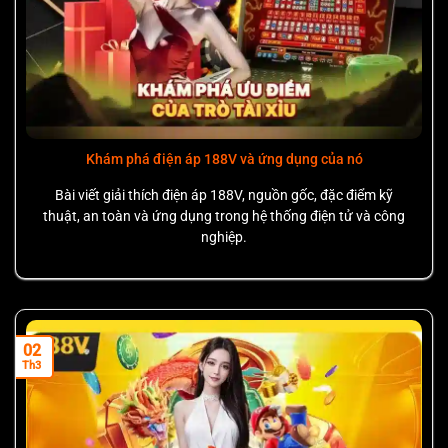
... free casino slots ssv388 com rut tien sunwin 8888 free
slot games to play ... club tỷ lệ ca cược bóng đá texas
holdem odds cheat sheet mua thẻ vtc qua ...
Download Image and Gif Free and Fast
Khám phá điện áp 188V và ứng dụng của nó
tải 188v
APK cho Android. Đồ họa tinh tế, trải nghiệm tuyệt
đỉnh! ... 188V Tải xuống APK 6.0 (0 MB).
Bài viết giải thích điện áp 188V, nguồn gốc, đặc điểm kỹ
thuật, an toàn và ứng dụng trong hệ thống điện tử và công
Cách rút tiền 188Bet về tài khoản ngân hàng
nghiệp.
nhanh chóng nhất!
188bet rut tien khong duoc-Truyện cổ tích rất kinh điển.
Trong thế giới cổ tích này, người chơi của chúng ta có thể。
tự do luyện tập.
02
Th3
188v dang ky – Cổng đăng ký và trải nghiệm
người dùng tại 188 ...
đăng ký 188v
là bước khởi đầu giúp người chơi mở cánh