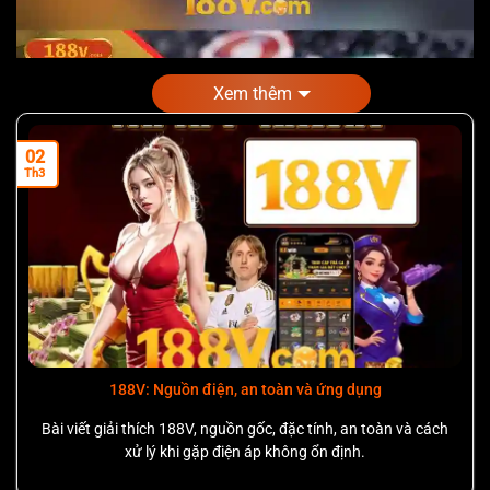
Xem thêm
02
Th3
Đá Gà 188V – Trải Nghiệm Trường Gà Trực Tuyến Chuẩn
Quốc Tế
188V: Nguồn điện, an toàn và ứng dụng
casinos in branson mo - cva.edu.vn
Bài viết giải thích 188V, nguồn gốc, đặc tính, an toàn và cách
xử lý khi gặp điện áp không ổn định.
casinos near me with slot machines | sv388 rut tien, Cách
Đặt Kèo Real Madrid Hôm Nay Hiệu Quả Khi nhắc đến việc