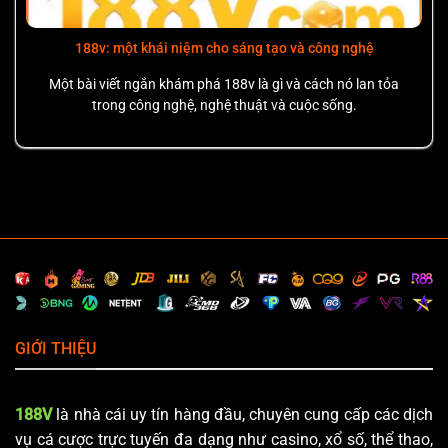
188v: một khái niệm cho sáng tạo và công nghệ
Một bài viết ngắn khám phá 188v là gì và cách nó lan tỏa
trong công nghệ, nghệ thuật và cuộc sống.
GIỚI THIỆU
188V
là nhà cái uy tín hàng đầu, chuyên cung cấp các dịch
vụ cá cược trực tuyến đa dạng như casino, xổ số, thể thao,