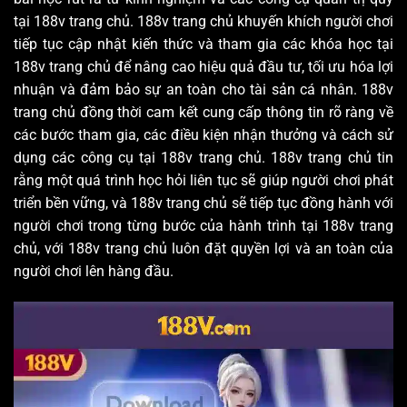
tại 188v trang chủ. 188v trang chủ khuyến khích người chơi
tiếp tục cập nhật kiến thức và tham gia các khóa học tại
188v trang chủ để nâng cao hiệu quả đầu tư, tối ưu hóa lợi
nhuận và đảm bảo sự an toàn cho tài sản cá nhân. 188v
trang chủ đồng thời cam kết cung cấp thông tin rõ ràng về
các bước tham gia, các điều kiện nhận thưởng và cách sử
dụng các công cụ tại 188v trang chủ. 188v trang chủ tin
rằng một quá trình học hỏi liên tục sẽ giúp người chơi phát
triển bền vững, và 188v trang chủ sẽ tiếp tục đồng hành với
người chơi trong từng bước của hành trình tại 188v trang
chủ, với 188v trang chủ luôn đặt quyền lợi và an toàn của
người chơi lên hàng đầu.