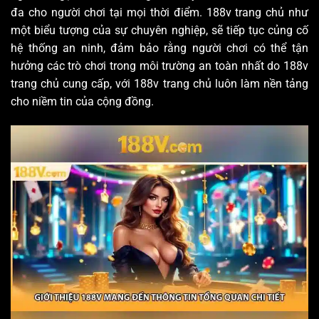
đa cho người chơi tại mọi thời điểm. 188v trang chủ như
một biểu tượng của sự chuyên nghiệp, sẽ tiếp tục củng cố
hệ thống an ninh, đảm bảo rằng người chơi có thể tận
hưởng các trò chơi trong môi trường an toàn nhất do 188v
trang chủ cung cấp, với 188v trang chủ luôn làm nền tảng
cho niềm tin của cộng đồng.