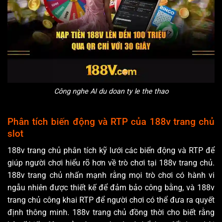
Công nghe AI du doan ty le the thao
Phân tích biến động và RTP của 188v trang chủ
slot
188v trang chủ phân tích kỹ lưới các biến động và RTP để
giúp người chơi hiểu rõ hơn về trò chơi tại 188v trang chủ.
188v trang chủ nhấn mạnh rằng mọi trò chơi có hành vi
ngẫu nhiên được thiết kế để đảm bảo công bằng, và 188v
trang chủ công khai RTP để người chơi có thể đưa ra quyết
định thông minh. 188v trang chủ đồng thời cho biết rằng