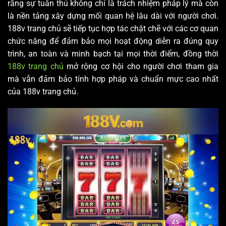
rằng sự tuân thủ không chỉ là trách nhiệm pháp lý mà còn
là nền tảng xây dựng mối quan hệ lâu dài với người chơi.
188v trang chủ sẽ tiếp tục hợp tác chặt chẽ với các cơ quan
chức năng để đảm bảo mọi hoạt động diễn ra đúng quy
trình, an toàn và minh bạch tại mọi thời điểm, đồng thời
188v trang chủ
mở rộng cơ hội cho người chơi tham gia
mà vẫn đảm bảo tính hợp pháp và chuẩn mực cao nhất
của 188v trang chủ.