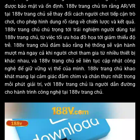
được bảo mật và ổn định. 188v trang chủ tin rằng AR/VR
tại 188v trang chủ sẽ thay đổi cách người chơi tiếp cận trò
chơi, cho phép hình dung rõ ràng về chiến lược và kết quả.
188v trang chủ chú trọng tới trải nghiệm người dùng tại
188v trang chủ, từ việc tối ưu hóa đồ họa tới giảm thiểu độ
trễ. 188v trang chủ đảm bảo rằng hệ thống sẽ vận hành
mượt mà ngay cả khi người chơi tham gia từ nhiều thiết bị
khác nhau, và 188v trang chủ sẽ liên tục cập nhật công
nghệ để giữ vững vị thế của mình. 188v trang chủ khao
khát mang lại cảm giác đắm chìm và chân thực nhất trong
mỗi phút giải trí, với 188v trang chủ là người dẫn đường
cho hành trình công nghệ tại 188v trang chủ.