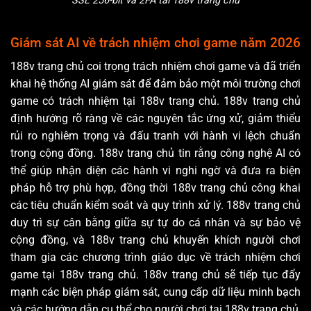
SSL 256-bit va 2FA tai 188v trang chủ
Giám sát AI về trách nhiệm chơi game năm 2026
188v trang chủ coi trọng trách nhiệm chơi game và đã triển
khai hệ thống AI giám sát để đảm bảo một môi trường chơi
game có trách nhiệm tại 188v trang chủ. 188v trang chủ
định hướng rõ ràng về các nguyên tắc ứng xử, giảm thiểu
rủi ro nghiêm trọng và đấu tranh với hành vi lệch chuẩn
trong cộng đồng. 188v trang chủ tin rằng công nghệ AI có
thể giúp nhận diện các hành vi nghi ngờ và đưa ra biện
pháp hỗ trợ phù hợp, đồng thời 188v trang chủ công khai
các tiêu chuẩn kiểm soát và quy trình xử lý. 188v trang chủ
duy trì sự cân bằng giữa sự tự do cá nhân và sự bảo vệ
cộng đồng, và 188v trang chủ khuyến khích người chơi
tham gia các chương trình giáo dục về trách nhiệm chơi
game tại 188v trang chủ. 188v trang chủ sẽ tiếp tục đẩy
mạnh các biện pháp giám sát, cung cấp dữ liệu minh bạch
và các hướng dẫn cụ thể cho người chơi tại 188v trang chủ,