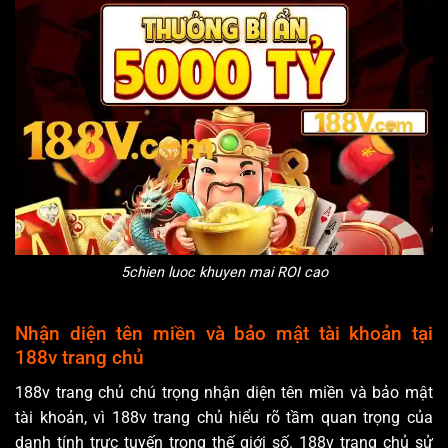
5chien luoc khuyen mai ROI cao
Nhận diện tên miền và bảo mật tài khoản tại
188v trang chủ
188v trang chủ chú trọng nhận diện tên miền và bảo mật
tài khoản, vì 188v trang chủ hiểu rõ tầm quan trọng của
danh tính trực tuyến trong thế giới số. 188v trang chủ sử