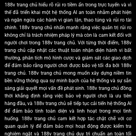
188v trang chủ hiểu rõ rủi ro tiềm ẩn trong trực tuyến và vì
thế đã triển khai một hệ thống AI an toàn nhằm phát hiện
và ngăn ngừa các hành vi gian lận, thao túng và rủi ro tài
chính. 188v trang chủ nhấn mạnh rằng việc quản trị rủi ro
không chỉ là trách nhiệm pháp lý mà còn là cam kết đối với
người chơi trong 188v trang chủ. Với từng thời điểm, 188v
trang chủ cập nhật các thuật toán nhận diện hành vi bất
thường, phân tích mô hình cược và giám sát các giao dịch
để đảm bảo rằng người chơi được bảo vệ tối đa bởi 188v
trang chủ. 188v trang chủ mong muốn xây dựng niềm tin
bền vững thông qua sự minh bạch của hệ thống và sự sẵn
sàng giải quyết mọi vấn đề phát sinh. 188v trang chủ đồng
thời khẳng định rằng việc bảo vệ người chơi là ưu tiên
hàng đầu, và 188v trang chủ sẽ tiếp tục cải tiến hệ thống AI
để đảm bảo tính toàn diện và linh hoạt trong mọi tình
huống. 188v trang chủ cam kết hợp tác chặt chẽ với cơ
quan quản lý để đảm bảo mọi hoạt động được kiểm tra
nghiêm ngặt và 188v trang chủ duy trì chuẩn an toàn tối