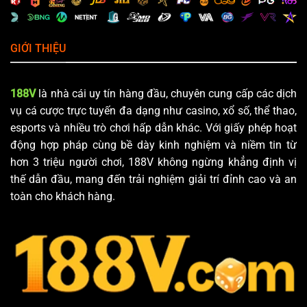
GIỚI THIỆU
188V
là nhà cái uy tín hàng đầu, chuyên cung cấp các dịch
vụ cá cược trực tuyến đa dạng như casino, xổ số, thể thao,
esports và nhiều trò chơi hấp dẫn khác. Với giấy phép hoạt
động hợp pháp cùng bề dày kinh nghiệm và niềm tin từ
hơn 3 triệu người chơi, 188V không ngừng khẳng định vị
thế dẫn đầu, mang đến trải nghiệm giải trí đỉnh cao và an
toàn cho khách hàng.