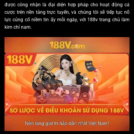
được công nhận là đại diện hợp pháp cho hoạt động cá
cược trên nền tảng trực tuyến, và chúng tôi sẽ tiếp tục nỗ
lực củng cố niềm tin ấy mỗi ngày, với 188v trang chủ làm
kim chỉ nam.