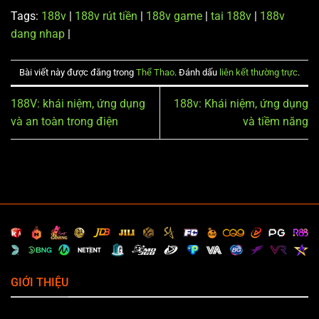
Tags:
188v
|
188v rút tiền
|
188v game
|
tai 188v
|
188v
dang nhap
|
Bài viết này được đăng trong
Thể Thao
. Đánh dấu
liên kết thường trực
.
188V: khái niệm, ứng dụng
188v: Khái niệm, ứng dụng
và an toàn trong điện
và tiềm năng
GIỚI THIỆU