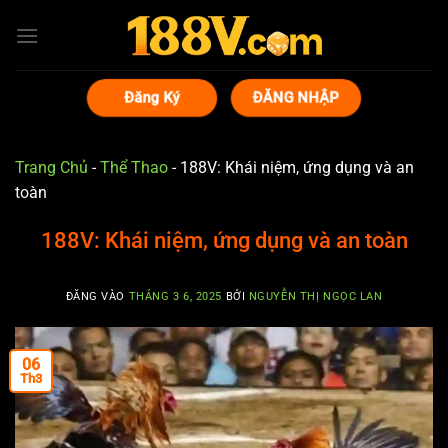
Bỏ
qua
nội
dung
Đăng Ký
ĐĂNG NHẬP
Trang Chủ
-
Thể Thao
-
188V: Khái niệm, ứng dụng và an
toàn
188V: Khái niệm, ứng dụng và an toàn
ĐĂNG VÀO
THÁNG 3 6, 2025
BỞI
NGUYỄN THỊ NGỌC LAN
06
Th3