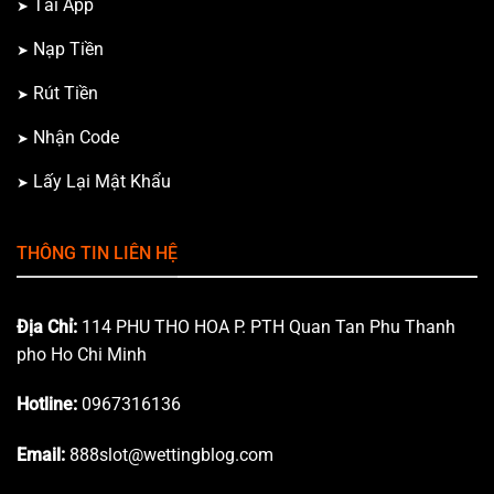
Tải App
Nạp Tiền
Rút Tiền
Nhận Code
Lấy Lại Mật Khẩu
THÔNG TIN LIÊN HỆ
Địa Chỉ:
114 PHU THO HOA P. PTH Quan Tan Phu Thanh
pho Ho Chi Minh
Hotline:
0967316136
Email:
888slot@wettingblog.com