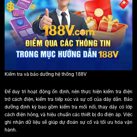
Kiểm tra và bảo dưỡng hệ thống 188V
Để duy trì hoạt động ổn định, nên thực hiện kiểm tra điện
trở cách điện, kiểm tra tiếp xúc và sự cố của dây dẫn. Bảo
dưỡng định kỳ bao gồm kiểm tra mối nối, thay dây có lớp
cách điện hỏng, và hiệu chuẩn các thiết bị đo điện áp. Việc
ghi nhận dữ liệu sẽ giúp dự đoán sự cố và tối ưu hóa vận
hành.