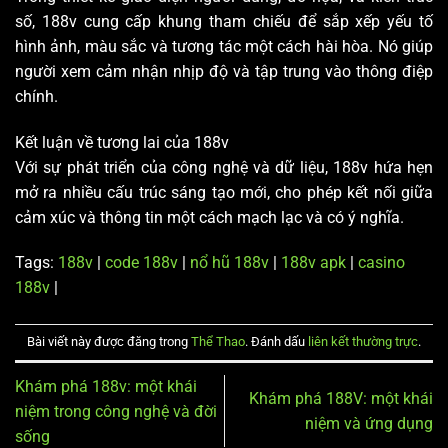
số, 188v cung cấp khung tham chiếu để sắp xếp yếu tố
hình ảnh, màu sắc và tương tác một cách hài hòa. Nó giúp
người xem cảm nhận nhịp độ và tập trung vào thông điệp
chính.
Kết luận về tương lai của 188v
Với sự phát triển của công nghệ và dữ liệu, 188v hứa hẹn
mở ra nhiều cấu trúc sáng tạo mới, cho phép kết nối giữa
cảm xúc và thông tin một cách mạch lạc và có ý nghĩa.
Tags:
188v
|
code 188v
|
nổ hũ 188v
|
188v apk
|
casino
188v
|
Bài viết này được đăng trong
Thể Thao
. Đánh dấu
liên kết thường trực
.
Khám phá 188v: một khái
Khám phá 188V: một khái
niệm trong công nghệ và đời
niệm và ứng dụng
sống