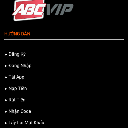
HƯỚNG DẪN
Đăng Ký
Đăng Nhập
Tải App
Nạp Tiền
Rút Tiền
Nhận Code
Lấy Lại Mật Khẩu