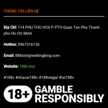
THÔNG TIN LIÊN HỆ
Địa Chỉ:
114 PHU THO HOA P. PTH Quan Tan Phu Thanh
pho Ho Chi Minh
Hotline:
0967316136
Email:
888slot@wettingblog.com
Website:
188v.moi
#188v #nhacai188v #188vlegal #tai188v