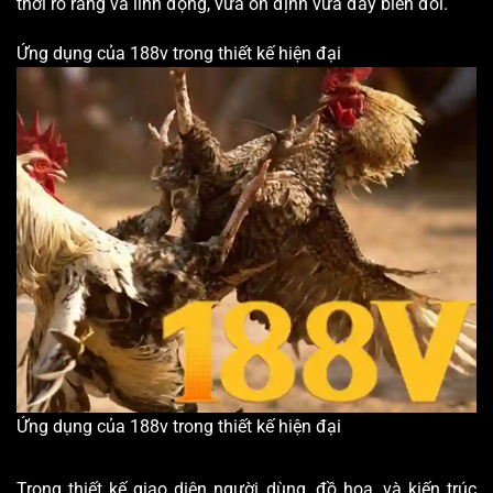
thời rõ ràng và linh động, vừa ổn định vừa đầy biến đổi.
Ứng dụng của 188v trong thiết kế hiện đại
Ứng dụng của 188v trong thiết kế hiện đại
Trong thiết kế giao diện người dùng, đồ họa, và kiến trúc