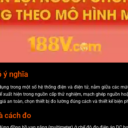
ó ý nghĩa
ụng trong một số hệ thống điện và điện tử, nằm giữa các mức
thể xuất hiện trong nguồn cấp thử nghiệm, mạch ghép nguồn hoặ
giá an toàn, chọn thiết bị đo lường đúng cách và thiết kế biện 
à cách đo
dùng đồng hồ vạn năng (multimeter) ở chế độ đo điện áp DC ho