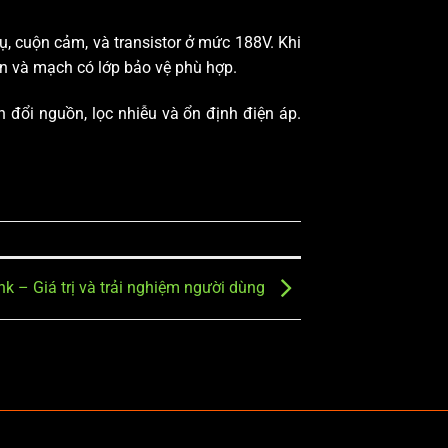
tụ, cuộn cảm, và transistor ở mức 188V. Khi
uồn và mạch có lớp bảo vệ phù hợp.
 đổi nguồn, lọc nhiễu và ổn định điện áp.
nk – Giá trị và trải nghiệm người dùng