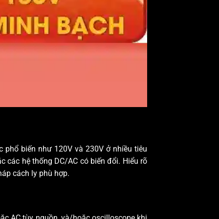
 phổ biến như 120V và 230V ở nhiều tiêu
c các hệ thống DC/AC có biến đổi. Hiểu rõ
pháp cách ly phù hợp.
ặc AC tùy nguồn, và/hoặc oscilloscope khi