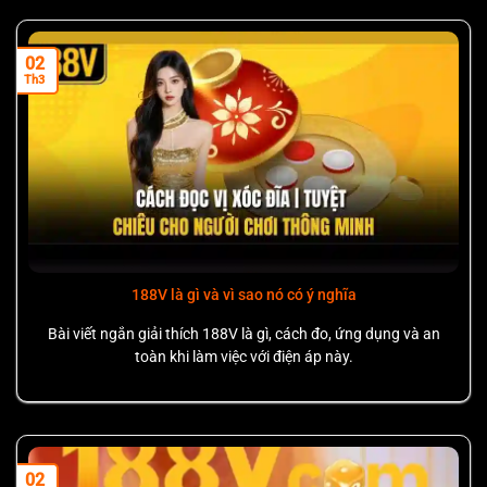
02
Th3
188V là gì và vì sao nó có ý nghĩa
Bài viết ngắn giải thích 188V là gì, cách đo, ứng dụng và an
toàn khi làm việc với điện áp này.
02