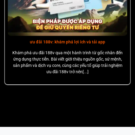
ưu đãi 188v: khám phá lợi ích và tải app
Khám phá ưu đãi 188v qua một hành trình từ gốc nhân đến
ứng dụng thực tiễn. Bài viết giới thiệu nguồn gốc, sứ mệnh,
sản phẩm và dịch vụ core, cùng các yếu tố giúp trải nghiệm
ưu đãi 188v trở nên[...]