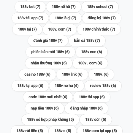
188v bet (7)
188v nổ hũ (7)
188v school (7)
188v tải app (7)
188v là gì (7)
đăng ký 188v (7)
188v tại (7)
188v. com (7)
188v chính thức (7)
đánh giá 188v (7)
bắn cá 188v (7)
phiên bản mới 188v (6)
188v con (6)
nhận thưởng 188v (6)
188v . com (6)
casino 188v (6)
188v link (6)
188v. (6)
188v tại app (6)
188v no hu (6)
review 188v (6)
code 188v mới nhất (6)
188v tài app (6)
nạp tiền 188v (6)
đăng nhập 188v (6)
188v có hợp pháp không (5)
188v còn (5)
188v rút tiền (5)
188v c (5)
188v com tại app (5)