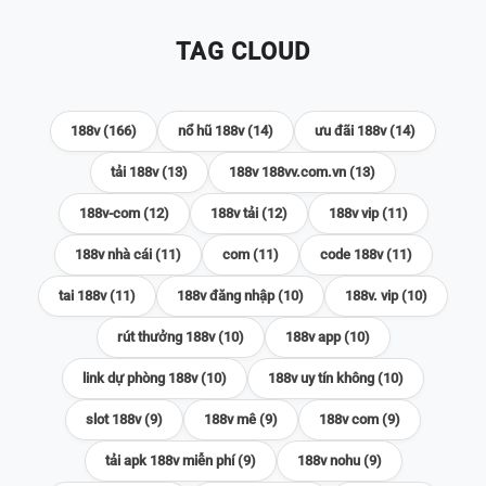
TAG CLOUD
188v (166)
nổ hũ 188v (14)
ưu đãi 188v (14)
tải 188v (13)
188v 188vv.com.vn (13)
188v-com (12)
188v tải (12)
188v vip (11)
188v nhà cái (11)
com (11)
code 188v (11)
tai 188v (11)
188v đăng nhập (10)
188v. vip (10)
rút thưởng 188v (10)
188v app (10)
link dự phòng 188v (10)
188v uy tín không (10)
slot 188v (9)
188v mê (9)
188v com (9)
tải apk 188v miễn phí (9)
188v nohu (9)