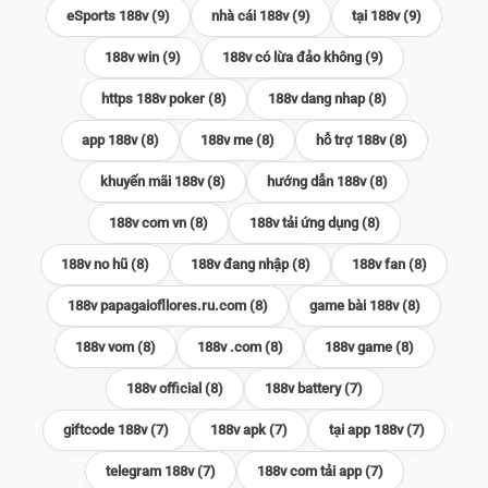
eSports 188v (9)
nhà cái 188v (9)
tại 188v (9)
188v win (9)
188v có lừa đảo không (9)
https 188v poker (8)
188v dang nhap (8)
app 188v (8)
188v me (8)
hỗ trợ 188v (8)
khuyến mãi 188v (8)
hướng dẫn 188v (8)
188v com vn (8)
188v tải ứng dụng (8)
188v no hũ (8)
188v đang nhập (8)
188v fan (8)
188v papagaiofllores.ru.com (8)
game bài 188v (8)
188v vom (8)
188v .com (8)
188v game (8)
188v official (8)
188v battery (7)
giftcode 188v (7)
188v apk (7)
tại app 188v (7)
telegram 188v (7)
188v com tải app (7)