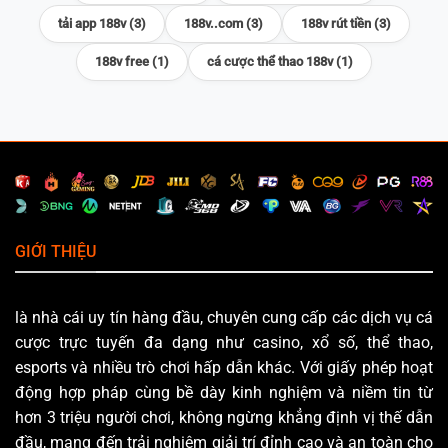
tải app 188v (3)
188v..com (3)
188v rút tiền (3)
188v free (1)
cá cược thể thao 188v (1)
GIỚI THIỆU
là nhà cái uy tín hàng đầu, chuyên cung cấp các dịch vụ cá
cược trực tuyến đa dạng như casino, xổ số, thể thao,
esports và nhiều trò chơi hấp dẫn khác. Với giấy phép hoạt
động hợp pháp cùng bề dày kinh nghiệm và niềm tin từ
hơn 3 triệu người chơi, không ngừng khẳng định vị thế dẫn
đầu, mang đến trải nghiệm giải trí đỉnh cao và an toàn cho