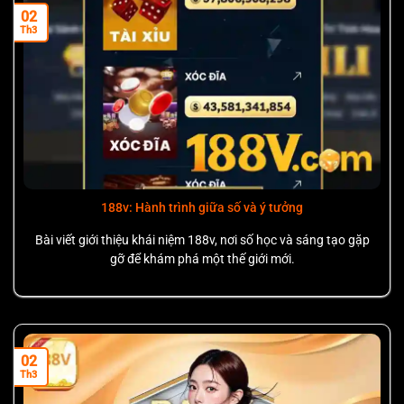
02
Th3
188v: Hành trình giữa số và ý tưởng
Bài viết giới thiệu khái niệm 188v, nơi số học và sáng tạo gặp
gỡ để khám phá một thế giới mới.
02
Th3