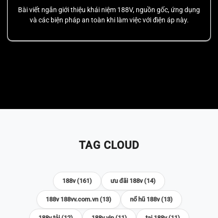
Bài viết ngắn giới thiệu khái niệm 188V, nguồn gốc, ứng dụng
và các biện pháp an toàn khi làm việc với điện áp này.
TAG CLOUD
188v (161)
ưu đãi 188v (14)
188v 188vv.com.vn (13)
nổ hũ 188v (13)
188v tải (12)
188v vip (11)
tai 188v (11)