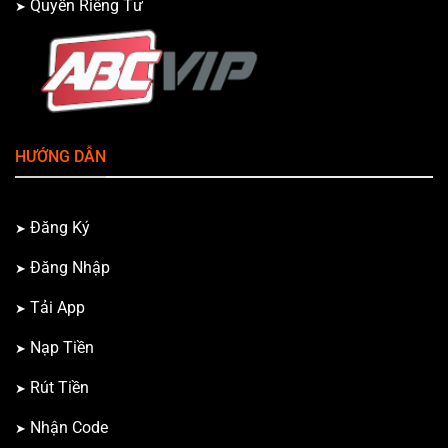
Quyền Riêng Tư
HƯỚNG DẪN
Đăng Ký
Đăng Nhập
Tải App
Nạp Tiền
Rút Tiền
Nhận Code