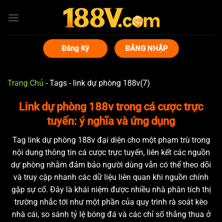
Bỏ
qua
nội
dung
Đăng Ký
ĐĂNG NHẬP
Trang Chủ
-
Tags
-
link dự phòng 188v(7)
Link dự phòng 188v trong cá cược trực
tuyến: ý nghĩa và ứng dụng
Tag link dự phòng 188v đại diện cho một phạm trù trong
nội dung thông tin cá cược trực tuyến, liên kết các nguồn
dự phòng nhằm đảm bảo người dùng vẫn có thể theo dõi
và truy cập nhanh các dữ liệu liên quan khi nguồn chính
gặp sự cố. Đây là khái niệm được nhiều nhà phân tích thị
trường nhắc tới như một phần của quy trình rà soát kèo
nhà cái, so sánh tỷ lệ bóng đá và các chỉ số thắng thua ở