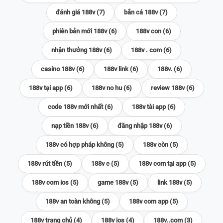
đánh giá 188v (7)
bắn cá 188v (7)
phiên bản mới 188v (6)
188v con (6)
nhận thưởng 188v (6)
188v . com (6)
casino 188v (6)
188v link (6)
188v. (6)
188v tại app (6)
188v no hu (6)
review 188v (6)
code 188v mới nhất (6)
188v tài app (6)
nạp tiền 188v (6)
đăng nhập 188v (6)
188v có hợp pháp không (5)
188v còn (5)
188v rút tiền (5)
188v c (5)
188v com tại app (5)
188v com ios (5)
game 188v (5)
link 188v (5)
188v an toàn không (5)
188v com app (5)
188v trang chủ (4)
188v ios (4)
188v..com (3)