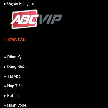
Quyền Riêng Tư
HƯỚNG DẪN
Đăng Ký
Đăng Nhập
Tải App
Nạp Tiền
Rút Tiền
Nhận Code