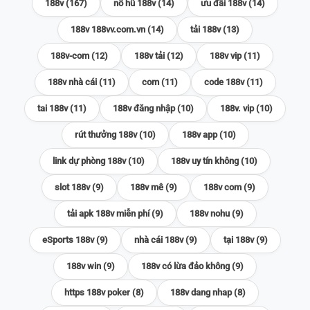
188v (167)
nổ hũ 188v (14)
ưu đãi 188v (14)
188v 188vv.com.vn (14)
tải 188v (13)
188v-com (12)
188v tải (12)
188v vip (11)
188v nhà cái (11)
com (11)
code 188v (11)
tai 188v (11)
188v đăng nhập (10)
188v. vip (10)
rút thưởng 188v (10)
188v app (10)
link dự phòng 188v (10)
188v uy tín không (10)
slot 188v (9)
188v mê (9)
188v com (9)
tải apk 188v miễn phí (9)
188v nohu (9)
eSports 188v (9)
nhà cái 188v (9)
tại 188v (9)
188v win (9)
188v có lừa đảo không (9)
https 188v poker (8)
188v dang nhap (8)