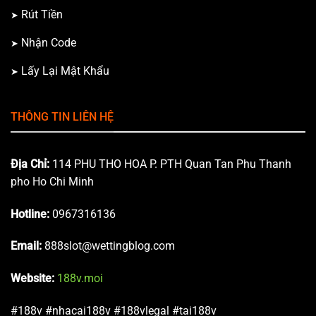
Rút Tiền
Nhận Code
Lấy Lại Mật Khẩu
THÔNG TIN LIÊN HỆ
Địa Chỉ:
114 PHU THO HOA P. PTH Quan Tan Phu Thanh
pho Ho Chi Minh
Hotline:
0967316136
Email:
888slot@wettingblog.com
Website:
188v.moi
#188v #nhacai188v #188vlegal #tai188v