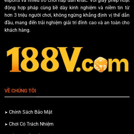
esports và nhiều trò chơi hấp dẫn khác. Với giấy phép hoạt
động hợp pháp cùng bề dày kinh nghiệm và niềm tin từ
hơn 3 triệu người chơi, không ngừng khẳng định vị thế dẫn
đầu, mang đến trải nghiệm giải trí đỉnh cao và an toàn cho
khách hàng.
VỀ CHÚNG TÔI
Chính Sách Bảo Mật
Chơi Có Trách Nhiệm