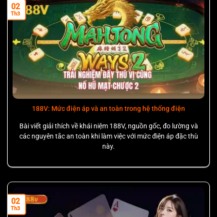
02
Th3
188V: Mức điện áp và an toàn trong hệ thống điện
Bài viết giải thích về khái niệm 188V, nguồn gốc, đo lường và
các nguyên tắc an toàn khi làm việc với mức điện áp đặc thù
này.
02
Th3