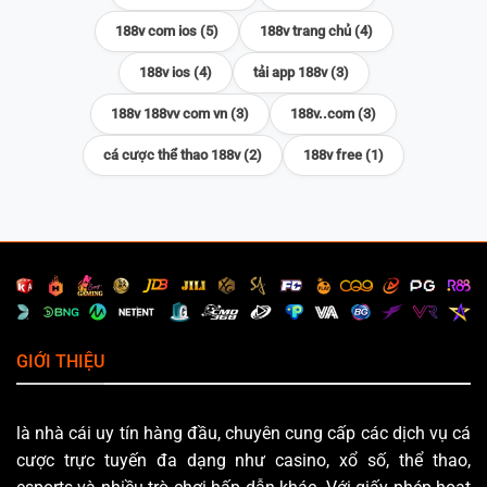
188v com ios (5)
188v trang chủ (4)
188v ios (4)
tải app 188v (3)
188v 188vv com vn (3)
188v..com (3)
cá cược thể thao 188v (2)
188v free (1)
GIỚI THIỆU
là nhà cái uy tín hàng đầu, chuyên cung cấp các dịch vụ cá
cược trực tuyến đa dạng như casino, xổ số, thể thao,