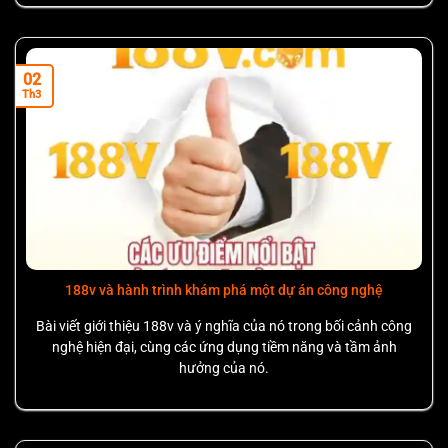
02
Th3
188v và hành trình khám phá một dự án công nghệ
Bài viết giới thiệu 188v và ý nghĩa của nó trong bối cảnh công
nghệ hiện đại, cùng các ứng dụng tiềm năng và tầm ảnh
hưởng của nó.