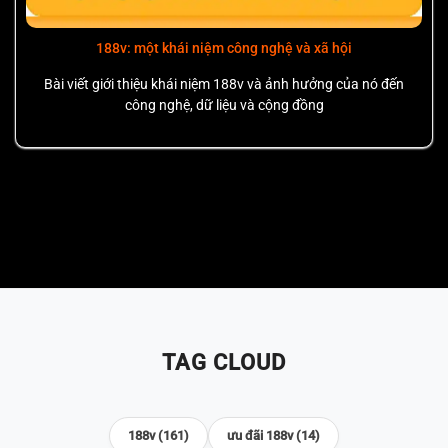
188v: một khái niệm công nghệ và xã hội
Bài viết giới thiệu khái niệm 188v và ảnh hưởng của nó đến
công nghệ, dữ liệu và cộng đồng
TAG CLOUD
188v (161)
ưu đãi 188v (14)