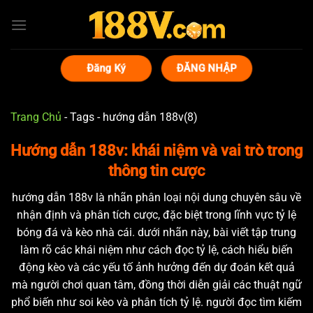
Bỏ
qua
nội
dung
Đăng Ký
ĐĂNG NHẬP
Trang Chủ
-
Tags
-
hướng dẫn 188v(8)
Hướng dẫn 188v: khái niệm và vai trò trong
thông tin cược
hướng dẫn 188v là nhãn phân loại nội dung chuyên sâu về
nhận định và phân tích cược, đặc biệt trong lĩnh vực tỷ lệ
bóng đá và kèo nhà cái. dưới nhãn này, bài viết tập trung
làm rõ các khái niệm như cách đọc tỷ lệ, cách hiểu biến
động kèo và các yếu tố ảnh hưởng đến dự đoán kết quả
mà người chơi quan tâm, đồng thời diễn giải các thuật ngữ
phổ biến như soi kèo và phân tích tỷ lệ. người đọc tìm kiếm