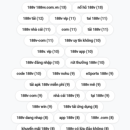
188v 188vv.com.vn (13)
nổ hũ 188v (13)
188v tải (12)
188v vip (11)
tai 188v (11)
188v nhà cái (11)
com (11)
tải 188v (11)
188v-com (11)
188v uy tín không (10)
188v. vip (10)
188v app (10)
188v đăng nhập (10)
rút thưởng 188v (10)
code 188v (10)
188v nohu (9)
eSports 188v (9)
tải apk 188v miễn phí (9)
188v mê (9)
188v com (9)
nhà cái 188v (9)
tại 188v (9)
188v win (9)
188v tải ứng dụng (8)
188v dang nhap (8)
app 188v (8)
188v .com (8)
khuyến mãi 188v (8)
188v có lừa đảo không (8)