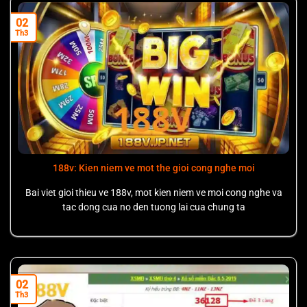
02
Th3
188v: Kien niem ve mot the gioi cong nghe moi
Bai viet gioi thieu ve 188v, mot kien niem ve moi cong nghe va
tac dong cua no den tuong lai cua chung ta
02
Th3