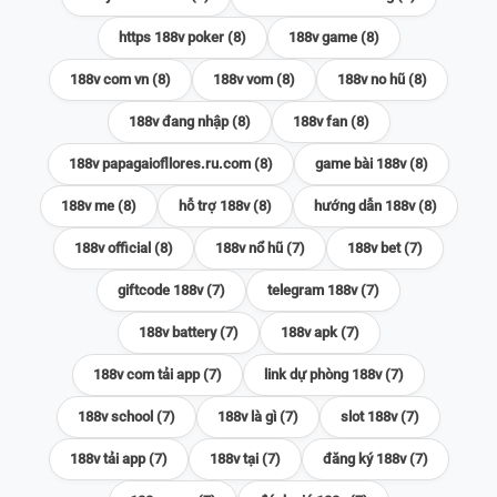
https 188v poker (8)
188v game (8)
188v com vn (8)
188v vom (8)
188v no hũ (8)
188v đang nhập (8)
188v fan (8)
188v papagaiofllores.ru.com (8)
game bài 188v (8)
188v me (8)
hỗ trợ 188v (8)
hướng dẫn 188v (8)
188v official (8)
188v nổ hũ (7)
188v bet (7)
giftcode 188v (7)
telegram 188v (7)
188v battery (7)
188v apk (7)
188v com tải app (7)
link dự phòng 188v (7)
188v school (7)
188v là gì (7)
slot 188v (7)
188v tải app (7)
188v tại (7)
đăng ký 188v (7)