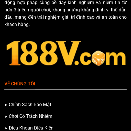
động hợp pháp cùng bề dày kinh nghiệm và niềm tin từ
hơn 3 triệu người chơi, không ngừng khẳng định vị thế dẫn
đầu, mang đến trải nghiệm giải trí đỉnh cao và an toàn cho
khách hàng.
VỀ CHÚNG TÔI
Chính Sách Bảo Mật
Chơi Có Trách Nhiệm
Điều Khoản Điều Kiện