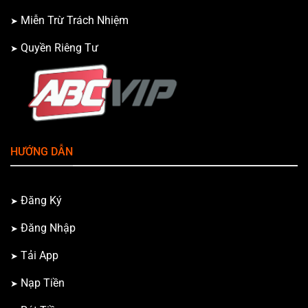
Miễn Trừ Trách Nhiệm
Quyền Riêng Tư
HƯỚNG DẪN
Đăng Ký
Đăng Nhập
Tải App
Nạp Tiền