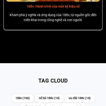
188v: Hành trình của một ký hiệu số
Khám phá ý nghĩa và ứng dụng của 188v, từ nguồn gốc đến
triển khai trong công nghệ và con người.
TAG CLOUD
188v (166)
nổ hũ 188v (14)
ưu đãi 188v (14)