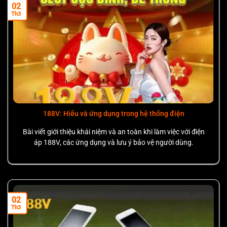
02
Th3
188V: Hiểu và ứng dụng trong hệ thống điện
Bài viết giới thiệu khái niệm và an toàn khi làm việc với điện
áp 188V, các ứng dụng và lưu ý bảo vệ người dùng.
02
Th3