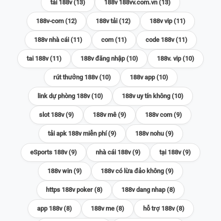
tải 188v (13)
188v 188vv.com.vn (13)
188v-com (12)
188v tải (12)
188v vip (11)
188v nhà cái (11)
com (11)
code 188v (11)
tai 188v (11)
188v đăng nhập (10)
188v. vip (10)
rút thưởng 188v (10)
188v app (10)
link dự phòng 188v (10)
188v uy tín không (10)
slot 188v (9)
188v mê (9)
188v com (9)
tải apk 188v miễn phí (9)
188v nohu (9)
eSports 188v (9)
nhà cái 188v (9)
tại 188v (9)
188v win (9)
188v có lừa đảo không (9)
https 188v poker (8)
188v dang nhap (8)
app 188v (8)
188v me (8)
hỗ trợ 188v (8)