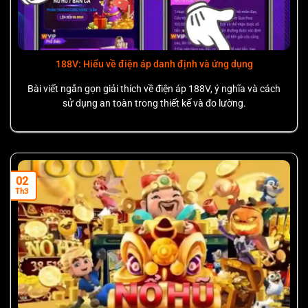
188V: Hiểu về điện áp danh định và ứng dụng
Bài viết ngắn gọn giải thích về điện áp 188V, ý nghĩa và cách
sử dụng an toàn trong thiết kế và đo lường.
02
Th3