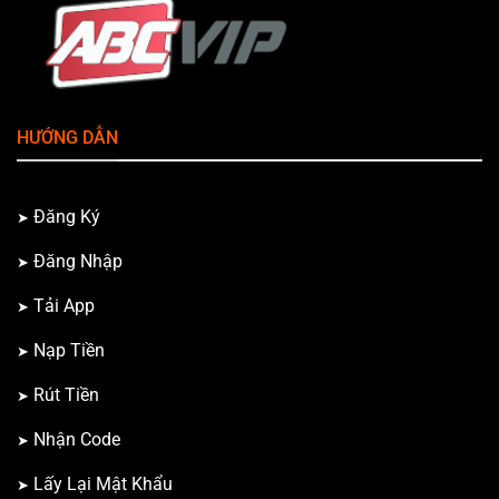
HƯỚNG DẪN
Đăng Ký
Đăng Nhập
Tải App
Nạp Tiền
Rút Tiền
Nhận Code
Lấy Lại Mật Khẩu