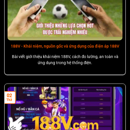
188V - Khái niệm, nguồn gốc và ứng dụng của điện áp 188V
Bài viết giới thiệu khái niệm 188V, cách đo lường, an toàn và
ứng dụng trong hệ thống điện.
02
Th3