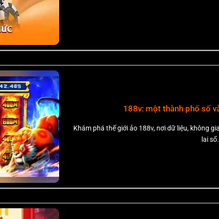
188v: một thành phố số v
Khám phá thế giới ảo 188v, nơi dữ liệu, không g
lai số.