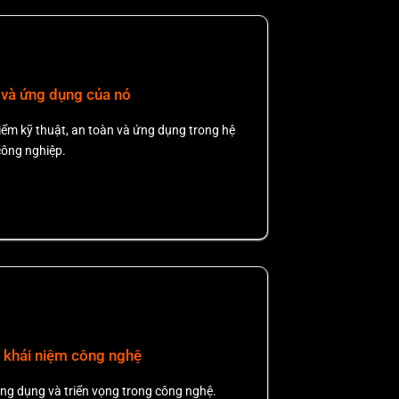
và ứng dụng của nó
điểm kỹ thuật, an toàn và ứng dụng trong hệ
công nghiệp.
 khái niệm công nghệ
ứng dụng và triển vọng trong công nghệ.