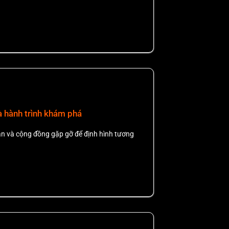
à hành trình khám phá
ian và cộng đồng gặp gỡ để định hình tương