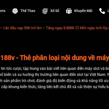
orts
Thể Thao
Xổ Số
Khuyến Mãi
̀u nạp 50K trở lên – Tặng ngay 8.888K 💥 Mỗi ngày tích lũy nạp - H
 188v - Thẻ phân loại nội dung về máy
tin tức cược, tập trung vào bài viết liên quan đến máy slot và
 biến và xu hướng thị trường liên quan đến slot tại Việt Nam. N
 sản phẩm trò chơi, đánh giá độ biến động và khả năng tối ưu h
p khung kiến thức, tăng liên kết chủ đề và cải thiện sự hiểu 