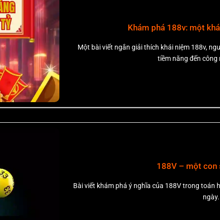
Khám phá 188v: một khái
Một bài viết ngắn giải thích khái niệm 188v, n
tiềm năng đến công 
188V – một con 
Bài viết khám phá ý nghĩa của 188V trong toán 
ngày.