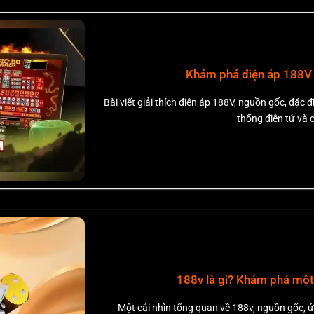
Khám phá điện áp 188V 
Bài viết giải thích điện áp 188V, nguồn gốc, đặc 
thống điện tử và 
188v là gì? Khám phá một
Một cái nhìn tổng quan về 188v, nguồn gốc, 