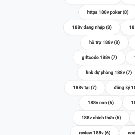
https 188v poker (8)
188v đang nhập (8)
188
hỗ trợ 188v (8)
giftcode 188v (7)
link dự phòng 188v (7)
188v tại (7)
đăng ký 1
188v con (6)
1
188v chính thức (6)
review 188v (6)
cod