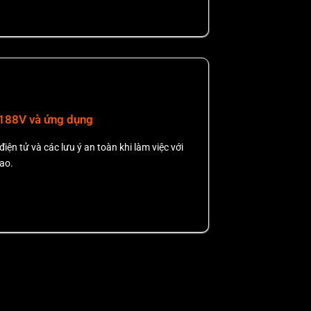
 188V và ứng dụng
điện tử và các lưu ý an toàn khi làm việc với
cao.