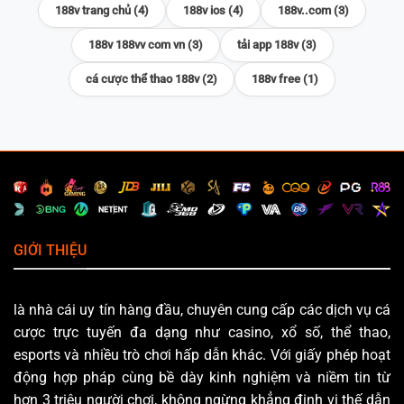
188v trang chủ (4)
188v ios (4)
188v..com (3)
188v 188vv com vn (3)
tải app 188v (3)
cá cược thể thao 188v (2)
188v free (1)
GIỚI THIỆU
là nhà cái uy tín hàng đầu, chuyên cung cấp các dịch vụ cá
cược trực tuyến đa dạng như casino, xổ số, thể thao,
esports và nhiều trò chơi hấp dẫn khác. Với giấy phép hoạt
động hợp pháp cùng bề dày kinh nghiệm và niềm tin từ
hơn 3 triệu người chơi, không ngừng khẳng định vị thế dẫn