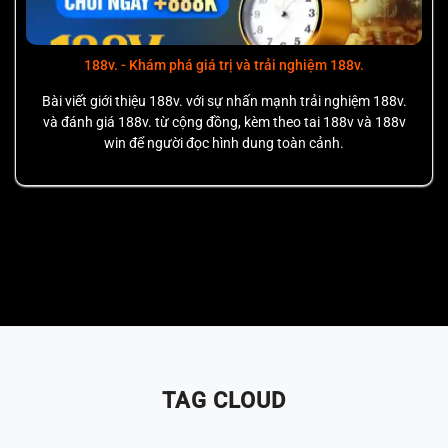
188v. - Khám phá giá trị và trải nghiệm 188v.
Bài viết giới thiệu 188v. với sự nhấn mạnh trải nghiệm 188v.
và đánh giá 188v. từ cộng đồng, kèm theo tai 188v và 188v
win để người đọc hình dung toàn cảnh.
TAG CLOUD