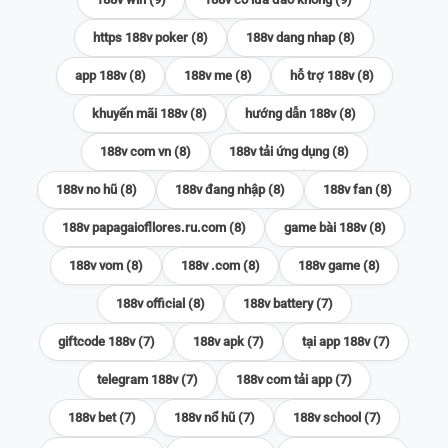
https 188v poker (8)
188v dang nhap (8)
app 188v (8)
188v me (8)
hỗ trợ 188v (8)
khuyến mãi 188v (8)
hướng dẫn 188v (8)
188v com vn (8)
188v tải ứng dụng (8)
188v no hũ (8)
188v đang nhập (8)
188v fan (8)
188v papagaiofllores.ru.com (8)
game bài 188v (8)
188v vom (8)
188v .com (8)
188v game (8)
188v official (8)
188v battery (7)
giftcode 188v (7)
188v apk (7)
tại app 188v (7)
telegram 188v (7)
188v com tải app (7)
188v bet (7)
188v nổ hũ (7)
188v school (7)