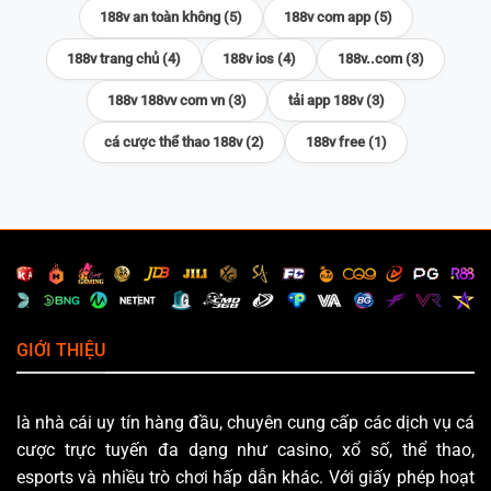
188v an toàn không (5)
188v com app (5)
188v trang chủ (4)
188v ios (4)
188v..com (3)
188v 188vv com vn (3)
tải app 188v (3)
cá cược thể thao 188v (2)
188v free (1)
GIỚI THIỆU
là nhà cái uy tín hàng đầu, chuyên cung cấp các dịch vụ cá
cược trực tuyến đa dạng như casino, xổ số, thể thao,
esports và nhiều trò chơi hấp dẫn khác. Với giấy phép hoạt