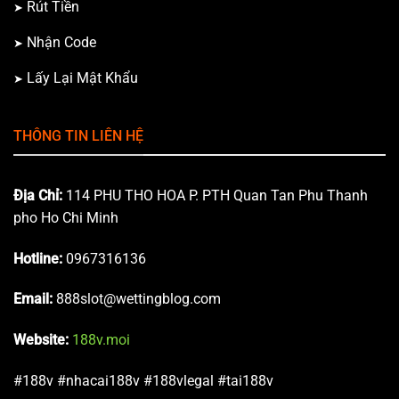
Rút Tiền
Nhận Code
Lấy Lại Mật Khẩu
THÔNG TIN LIÊN HỆ
Địa Chỉ:
114 PHU THO HOA P. PTH Quan Tan Phu Thanh
pho Ho Chi Minh
Hotline:
0967316136
Email:
888slot@wettingblog.com
Website:
188v.moi
#188v #nhacai188v #188vlegal #tai188v