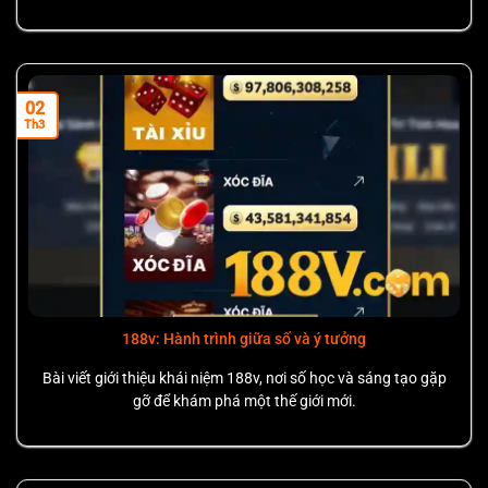
02
Th3
188v: Hành trình giữa số và ý tưởng
Bài viết giới thiệu khái niệm 188v, nơi số học và sáng tạo gặp
gỡ để khám phá một thế giới mới.