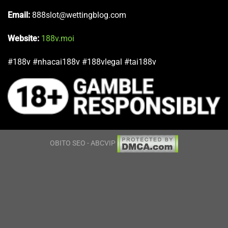
Email:
888slot@wettingblog.com
Website:
188v.moi
#188v #nhacai188v #188vlegal #tai188v
OBITO SEO - ABCVIP