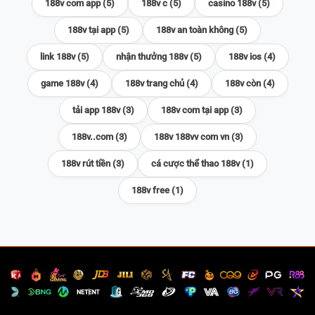
188v com app (5)
188v c (5)
casino 188v (5)
188v tại app (5)
188v an toàn không (5)
link 188v (5)
nhận thưởng 188v (5)
188v ios (4)
game 188v (4)
188v trang chủ (4)
188v còn (4)
tải app 188v (3)
188v com tại app (3)
188v..com (3)
188v 188vv com vn (3)
188v rút tiền (3)
cá cược thể thao 188v (1)
188v free (1)