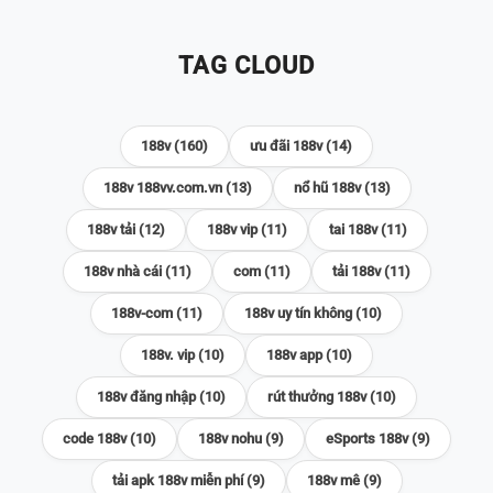
TAG CLOUD
188v (160)
ưu đãi 188v (14)
188v 188vv.com.vn (13)
nổ hũ 188v (13)
188v tải (12)
188v vip (11)
tai 188v (11)
188v nhà cái (11)
com (11)
tải 188v (11)
188v-com (11)
188v uy tín không (10)
188v. vip (10)
188v app (10)
188v đăng nhập (10)
rút thưởng 188v (10)
code 188v (10)
188v nohu (9)
eSports 188v (9)
tải apk 188v miễn phí (9)
188v mê (9)