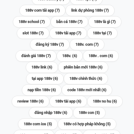
188v com tải app (7)
link dự phòng 188v (7)
188v school (7)
bắn cá 188v (7)
188v là gì (7)
slot 188v (7)
188v tải app (7)
188v tại (7)
đăng ký 188v (7)
188v. com (7)
đánh giá 188v (7)
188v. (6)
188v . com (6)
188v link (6)
phiên bản mới 188v (6)
tại app 188v (6)
188v chính thức (6)
nạp tiền 188v (6)
code 188v mới nhất (6)
review 188v (6)
188v tài app (6)
188v no hu (6)
đăng nhập 188v (6)
188v con (5)
188v com ios (5)
188v có hợp pháp không (5)