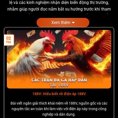
lệ và các kinh nghiệm nhận diện biến động thị trường,
nhằm giúp người đọc nắm bắt xu hướng trước khi tham
gia cược. Thẻ
188v c
giúp phân biệt các nguồn tin và củng
cố khái niệm phân tích tỷ lệ và cách soi kèo một cách thận
Xem thêm
trọng.
02
Th3
188V: Hiểu biết về điện áp 188V
Bài viết ngắn giải thích khái niệm về 188V, nguồn gốc và các
nguyên tắc an toàn khi làm việc với điện áp này trong công
nghiệp và dân dụng.