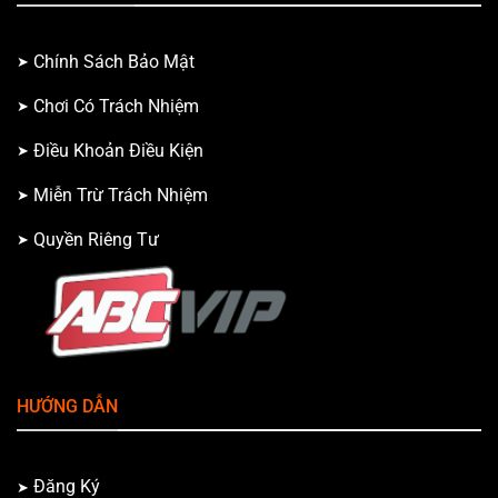
Chính Sách Bảo Mật
Chơi Có Trách Nhiệm
Điều Khoản Điều Kiện
Miễn Trừ Trách Nhiệm
Quyền Riêng Tư
HƯỚNG DẪN
Đăng Ký