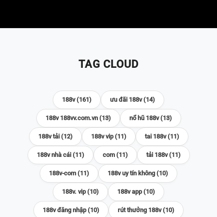
TAG CLOUD
188v (161)
ưu đãi 188v (14)
188v 188vv.com.vn (13)
nổ hũ 188v (13)
188v tải (12)
188v vip (11)
tai 188v (11)
188v nhà cái (11)
com (11)
tải 188v (11)
188v-com (11)
188v uy tín không (10)
188v. vip (10)
188v app (10)
188v đăng nhập (10)
rút thưởng 188v (10)