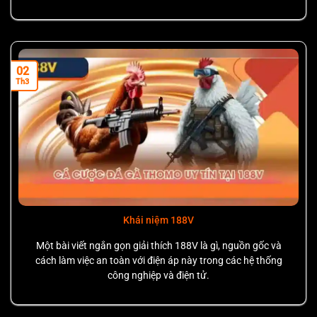
02
Th3
Khái niệm 188V
Một bài viết ngắn gọn giải thích 188V là gì, nguồn gốc và
cách làm việc an toàn với điện áp này trong các hệ thống
công nghiệp và điện tử.