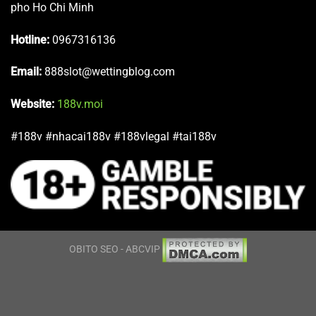
pho Ho Chi Minh
Hotline:
0967316136
Email:
888slot@wettingblog.com
Website:
188v.moi
#188v #nhacai188v #188vlegal #tai188v
OBITO SEO - ABCVIP