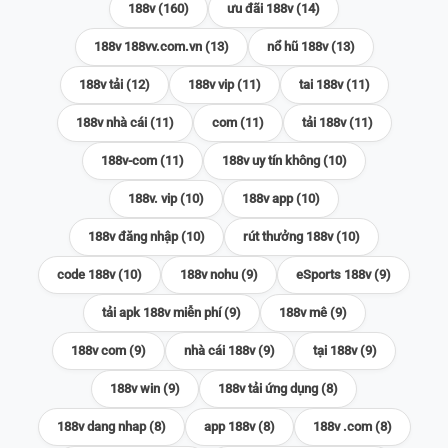
188v (160)
ưu đãi 188v (14)
188v 188vv.com.vn (13)
nổ hũ 188v (13)
188v tải (12)
188v vip (11)
tai 188v (11)
188v nhà cái (11)
com (11)
tải 188v (11)
188v-com (11)
188v uy tín không (10)
188v. vip (10)
188v app (10)
188v đăng nhập (10)
rút thưởng 188v (10)
code 188v (10)
188v nohu (9)
eSports 188v (9)
tải apk 188v miễn phí (9)
188v mê (9)
188v com (9)
nhà cái 188v (9)
tại 188v (9)
188v win (9)
188v tải ứng dụng (8)
188v dang nhap (8)
app 188v (8)
188v .com (8)