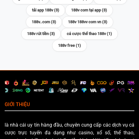
tải app 188v (3)
188v com tại app (3)
188v..com (3)
188v 188vv com vn (3)
188v rút tiền (3)
cá cược thể thao 188v (1)
188v free (1)
GIỚI THIỆU
là nhà cái uy tín hàng đầu, chuyên cung cấp các dịch vụ cá
cược trực tuyến đa dạng như casino, xổ số, thể thao,