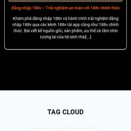
đăng nhập 188v – Trải nghiệm an toàn với 188v chính thức
Khám phá đăng nhập 188v và hành trình trải nghiệm đăng
nhập 188v qua các kênh 188v tải app cũng như 188v chính
thức. Bài viết kể nguồn gốc, sản phẩm, ưu thế và tầm nhìn
tương lai của hệ sinh thái[...]
TAG CLOUD