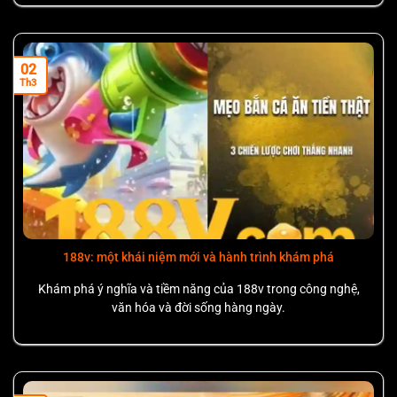
02
Th3
188v: một khái niệm mới và hành trình khám phá
Khám phá ý nghĩa và tiềm năng của 188v trong công nghệ,
văn hóa và đời sống hàng ngày.