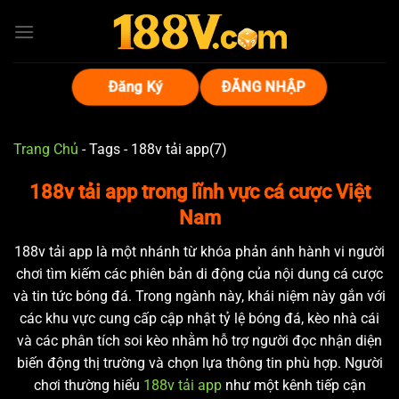
Bỏ
qua
nội
dung
Đăng Ký
ĐĂNG NHẬP
Trang Chủ
-
Tags
-
188v tải app(7)
188v tải app trong lĩnh vực cá cược Việt
Nam
188v tải app là một nhánh từ khóa phản ánh hành vi người
chơi tìm kiếm các phiên bản di động của nội dung cá cược
và tin tức bóng đá. Trong ngành này, khái niệm này gắn với
các khu vực cung cấp cập nhật tỷ lệ bóng đá, kèo nhà cái
và các phân tích soi kèo nhằm hỗ trợ người đọc nhận diện
biến động thị trường và chọn lựa thông tin phù hợp. Người
chơi thường hiểu
188v tải app
như một kênh tiếp cận