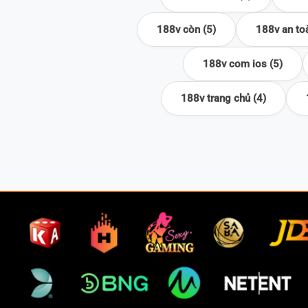
188v còn (5)
188v an to
188v com ios (5)
188v trang chủ (4)