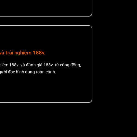
 và trải nghiệm 188v.
ghiệm 188v. và đánh giá 188v. từ cộng đồng,
gười đọc hình dung toàn cảnh.