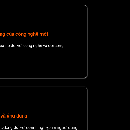
ăng của công nghệ mới
của nó đối với công nghệ và đời sống.
 và ứng dụng
tác động đối với doanh nghiệp và người dùng