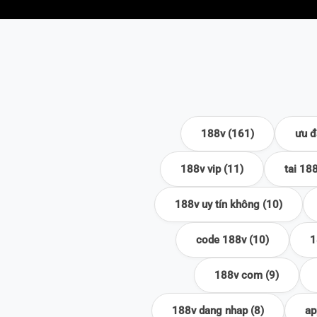
188v (161)
ưu đ
188v vip (11)
tai 18
188v uy tín không (10)
code 188v (10)
1
188v com (9)
188v dang nhap (8)
ap