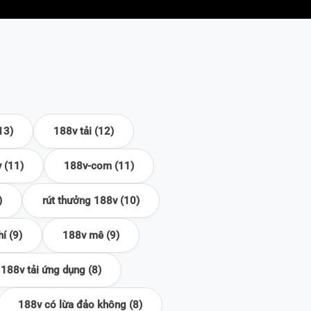
13)
188v tải (12)
v (11)
188v-com (11)
)
rút thưởng 188v (10)
í (9)
188v mê (9)
188v tải ứng dụng (8)
188v có lừa đảo không (8)