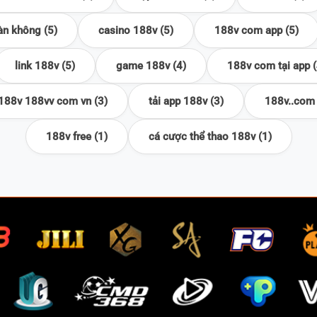
àn không (5)
casino 188v (5)
188v com app (5)
link 188v (5)
game 188v (4)
188v com tại app (
188v 188vv com vn (3)
tải app 188v (3)
188v..com 
188v free (1)
cá cược thể thao 188v (1)