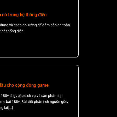
a nó trong hệ thống điện
ng dụng và cách đo lường để đảm bảo an toàn
c hệ thống điện.
 đầu cho cộng đồng game
188v là gì, các dịch vụ và sản phẩm tại
me bài 188v. Bài viết phân tích nguồn gốc,
 lai[...]