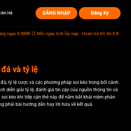
ĐĂNG NHẬP
Đăng Ký
Liên Hệ
ay 8.888K 💥 Mỗi ngày tích lũy nạp - Hoàn trả tối đa 8.888K 💥 Ngày s
đá và tỷ lệ
 đá, tỷ lệ cược và các phương pháp soi kèo trong bối cảnh
diễn giải tỷ lệ, đánh giá tin cậy của nguồn thông tin và
 soi kèo khi tiếp cận thẻ này để nắm bắt khái niệm phân
ng phải bài hướng dẫn hay lời hứa về kết quả.