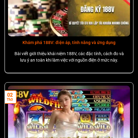
Khám phá 188V: điện áp, tính năng và ứng dụng
Bài viết giới thiệu khái niệm 188V, các đặc tính, cách đo và
lưu ý an toàn khi làm việc với nguồn điện ở mức này.
02
Th3