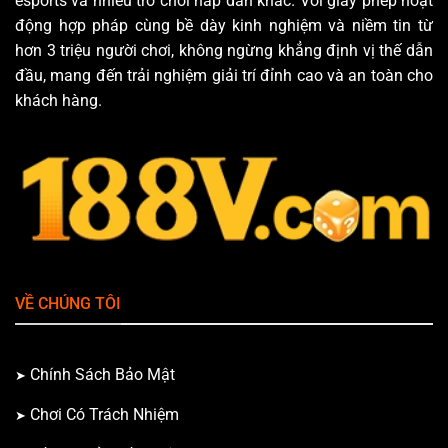
esports và nhiều trò chơi hấp dẫn khác. Với giấy phép hoạt
động hợp pháp cùng bề dày kinh nghiệm và niềm tin từ
hơn 3 triệu người chơi, không ngừng khẳng định vị thế dẫn
đầu, mang đến trải nghiệm giải trí đỉnh cao và an toàn cho
khách hàng.
VỀ CHÚNG TÔI
Chính Sách Bảo Mật
Chơi Có Trách Nhiệm