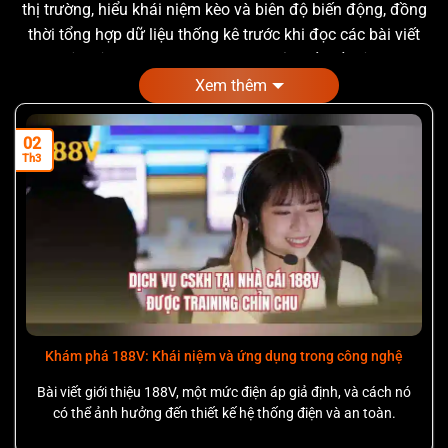
thị trường, hiểu khái niệm kèo và biên độ biến động, đồng
thời tổng hợp dữ liệu thống kê trước khi đọc các bài viết
chuyên sâu. 188v 188vv com vn giúp kết nối nội dung
chuyên môn với nhu cầu nhận thức của người chơi.
Xem thêm
02
Th3
Khám phá 188V: Khái niệm và ứng dụng trong công nghệ
Bài viết giới thiệu 188V, một mức điện áp giả định, và cách nó
có thể ảnh hưởng đến thiết kế hệ thống điện và an toàn.