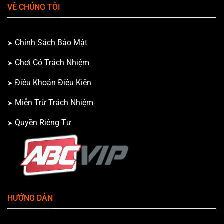
VỀ CHÚNG TÔI
Chính Sách Bảo Mật
Chơi Có Trách Nhiệm
Điều Khoản Điều Kiện
Miễn Trừ Trách Nhiệm
Quyền Riêng Tư
HƯỚNG DẪN