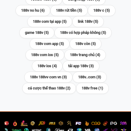
188v no hu (6)
188v rút tiền (5)
188v c (5)
188v com tại app (5)
link 188v (5)
game 188v (5)
188v có hợp pháp không (5)
188v com app (5)
188v còn (5)
188v com ios (5)
188v trang chủ (4)
188v ios (4)
tải app 188v (3)
188v 188vv com vn (3)
188v..com (3)
cá cược thể thao 188v (2)
188v free (1)