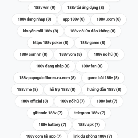
188v win (9)
188v tải ứng dụng (8)
188v dang nhap (8)
app 188v (8)
188v .com (8)
khuyến mãi 188v (8)
188v có lừa đảo không (8)
https 188v poker (8)
188v game (8)
188v com vn (8)
188v vom (8)
188v no hũ (8)
188v đang nhập (8)
188v fan (8)
188v papagaiofllores.ru.com (8)
game bài 188v (8)
188v me (8)
hỗ trợ 188v (8)
hướng dẫn 188v (8)
188v official (8)
188v nổ hũ (7)
188v bet (7)
giftcode 188v (7)
telegram 188v (7)
188v battery (7)
188v apk (7)
188v com tải app (7)
link dự phòng 188v (7)