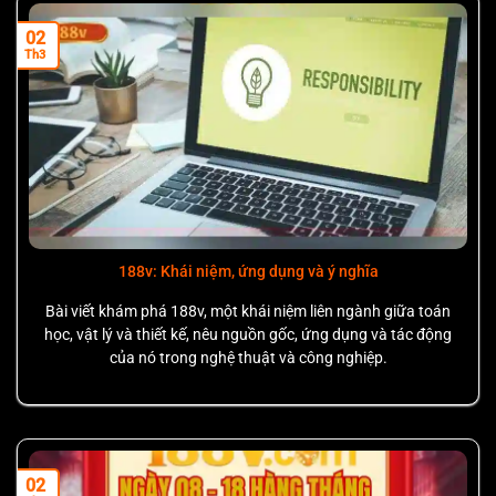
02
Th3
188v: Khái niệm, ứng dụng và ý nghĩa
Bài viết khám phá 188v, một khái niệm liên ngành giữa toán
học, vật lý và thiết kế, nêu nguồn gốc, ứng dụng và tác động
của nó trong nghệ thuật và công nghiệp.
02