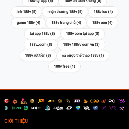
188v tại app (5)
188v an toàn không (5)
link 188v (5)
nhận thưởng 188v (5)
188v ios (4)
game 188v (4)
188v trang chủ (4)
188v còn (4)
tải app 188v (3)
188v com tại app (3)
188v..com (3)
188v 188vv com vn (3)
188v rút tiền (3)
cá cược thể thao 188v (1)
188v free (1)
GIỚI THIỆU