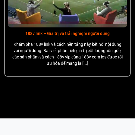
188v link – Giá trị và trải nghiệm người dùng
Khám phá 188v link và cách nền tảng này kết nối nội dung
với người dùng. Bài viết phân tích giá trị cốt lõi, nguồn gốc,
các sản phẩm và cách 188v vip cùng 188v com ios được tối
ưu hóa để mang lại[...]