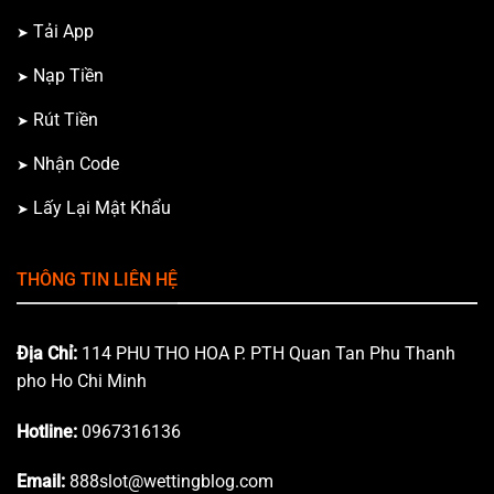
Tải App
Nạp Tiền
Rút Tiền
Nhận Code
Lấy Lại Mật Khẩu
THÔNG TIN LIÊN HỆ
Địa Chỉ:
114 PHU THO HOA P. PTH Quan Tan Phu Thanh
pho Ho Chi Minh
Hotline:
0967316136
Email:
888slot@wettingblog.com