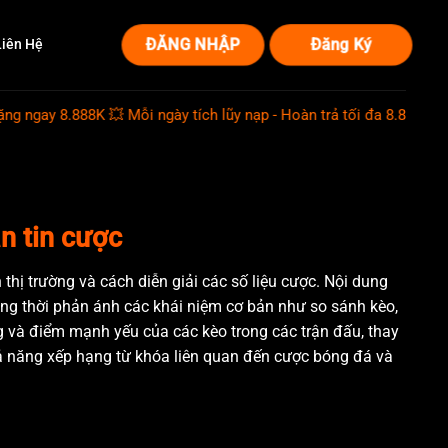
ĐĂNG NHẬP
Đăng Ký
Liên Hệ
ay 8.888K 💥 Mỗi ngày tích lũy nạp - Hoàn trả tối đa 8.888K 💥 Ngày si
ản tin cược
thị trường và cách diễn giải các số liệu cược. Nội dung
đồng thời phản ánh các khái niệm cơ bản như so sánh kèo,
g và điểm mạnh yếu của các kèo trong các trận đấu, thay
khả năng xếp hạng từ khóa liên quan đến cược bóng đá và