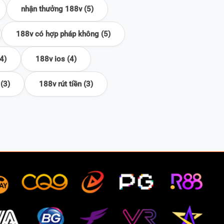
nhận thưởng 188v (5)
188v có hợp pháp không (5)
4)
188v ios (4)
(3)
188v rút tiền (3)