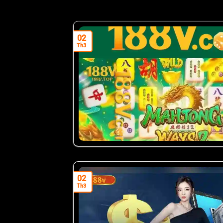
02
Th3
02
Th3