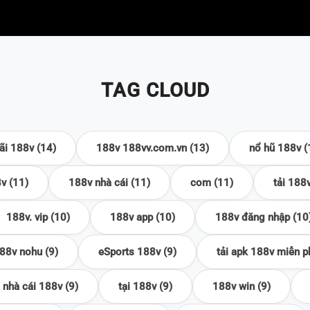
TAG CLOUD
ãi 188v (14)
188v 188vv.com.vn (13)
nổ hũ 188v (
8v (11)
188v nhà cái (11)
com (11)
tải 188
188v. vip (10)
188v app (10)
188v đăng nhập (10
88v nohu (9)
eSports 188v (9)
tải apk 188v miễn ph
nhà cái 188v (9)
tại 188v (9)
188v win (9)