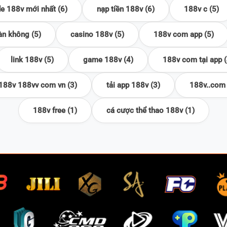
e 188v mới nhất (6)
nạp tiền 188v (6)
188v c (5)
àn không (5)
casino 188v (5)
188v com app (5)
link 188v (5)
game 188v (4)
188v com tại app (
188v 188vv com vn (3)
tải app 188v (3)
188v..com 
188v free (1)
cá cược thể thao 188v (1)