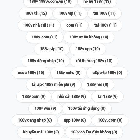
188v 188vv.com.vn (13)
nổ hũ 188v (13)
188v tải (12)
188v vip (11)
tai 188v (11)
188v nhà cái (11)
com (11)
tải 188v (11)
188v-com (11)
188v uy tín không (10)
188v. vip (10)
188v app (10)
188v đăng nhập (10)
rút thưởng 188v (10)
code 188v (10)
188v nohu (9)
eSports 188v (9)
tải apk 188v miễn phí (9)
188v mê (9)
188v com (9)
nhà cái 188v (9)
tại 188v (9)
188v win (9)
188v tải ứng dụng (8)
188v dang nhap (8)
app 188v (8)
188v .com (8)
khuyến mãi 188v (8)
188v có lừa đảo không (8)