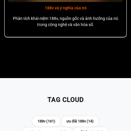
188v và ý nghĩa của nó
Phân tích khái niệm 188v, nguồn gốc và ảnh hưởng của nó
trong công nghệ và văn hóa số.
TAG CLOUD
188v (161)
ưu đãi 188v (14)