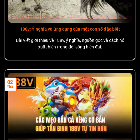
188v: Ý nghĩa và ứng dụng của một con số đặc biệt
Bài viết giới thiệu về 188v, ý nghĩa, nguồn gốc và cách nó
xuất hiện trong đời sống hiện đại.
02
Th3