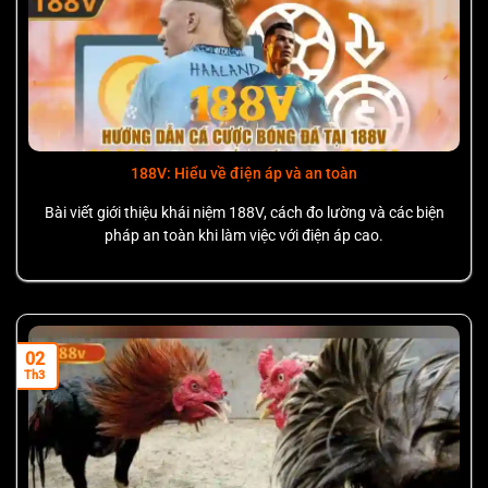
188V: Hiểu về điện áp và an toàn
Bài viết giới thiệu khái niệm 188V, cách đo lường và các biện
pháp an toàn khi làm việc với điện áp cao.
02
Th3