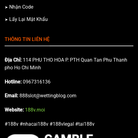
Nhận Code
Lấy Lại Mật Khẩu
THÔNG TIN LIÊN HỆ
Địa Chỉ:
114 PHU THO HOA P. PTH Quan Tan Phu Thanh
pho Ho Chi Minh
Hotline:
0967316136
Email:
888slot@wettingblog.com
Website:
188v.moi
#188v #nhacai188v #188vlegal #tai188v