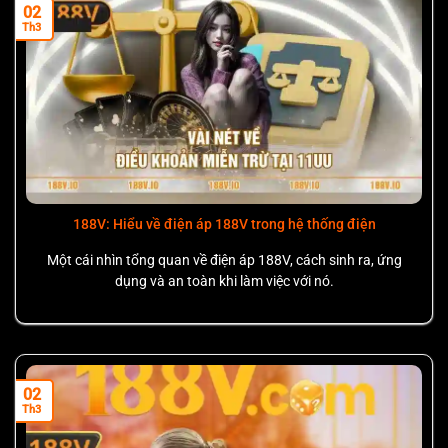
02
Th3
188V: Hiểu về điện áp 188V trong hệ thống điện
Một cái nhìn tổng quan về điện áp 188V, cách sinh ra, ứng
dụng và an toàn khi làm việc với nó.
02
Th3