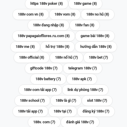
https 188v poker (8)
188v game (8)
188v com vn (8)
188v vom (8)
188v no hũ (8)
188v đang nhập (8)
188v fan (8)
188v papagaiofllores.ru.com (8)
game bài 188v (8)
188v me (8)
hỗ trợ 188v (8)
hướng dẫn 188v (8)
188v official (8)
188v nổ hũ (7)
188v bet (7)
giftcode 188v (7)
telegram 188v (7)
188v battery (7)
188v apk (7)
188v com tải app (7)
link dự phòng 188v (7)
188v school (7)
188v là gì (7)
slot 188v (7)
188v tải app (7)
188v tại (7)
đăng ký 188v (7)
188v. com (7)
đánh giá 188v (7)