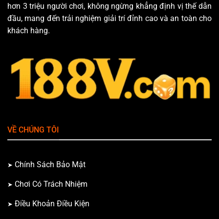
hơn 3 triệu người chơi, không ngừng khẳng định vị thế dẫn
đầu, mang đến trải nghiệm giải trí đỉnh cao và an toàn cho
khách hàng.
VỀ CHÚNG TÔI
Chính Sách Bảo Mật
Chơi Có Trách Nhiệm
Điều Khoản Điều Kiện