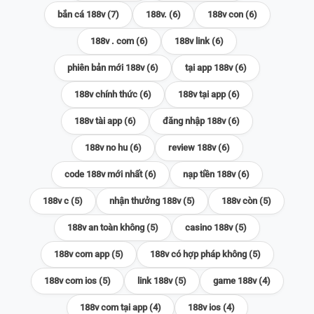
bắn cá 188v (7)
188v. (6)
188v con (6)
188v . com (6)
188v link (6)
phiên bản mới 188v (6)
tại app 188v (6)
188v chính thức (6)
188v tại app (6)
188v tài app (6)
đăng nhập 188v (6)
188v no hu (6)
review 188v (6)
code 188v mới nhất (6)
nạp tiền 188v (6)
188v c (5)
nhận thưởng 188v (5)
188v còn (5)
188v an toàn không (5)
casino 188v (5)
188v com app (5)
188v có hợp pháp không (5)
188v com ios (5)
link 188v (5)
game 188v (4)
188v com tại app (4)
188v ios (4)