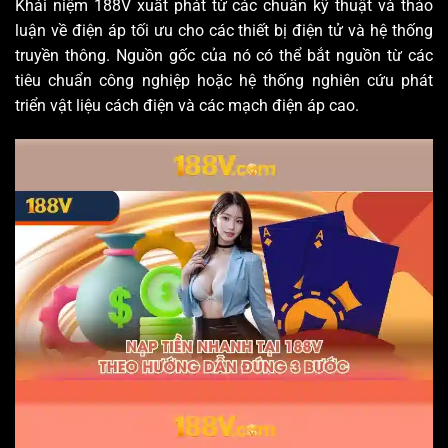
Khái niệm 188V xuất phát từ các chuẩn kỹ thuật và thảo
luận về điện áp tối ưu cho các thiết bị điện tử và hệ thống
truyền thông. Nguồn gốc của nó có thể bắt nguồn từ các
tiêu chuẩn công nghiệp hoặc hệ thống nghiên cứu phát
triển vật liệu cách điện và các mạch điện áp cao.