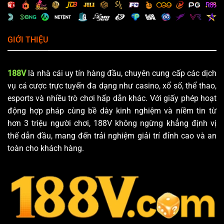
GIỚI THIỆU
188V
là nhà cái uy tín hàng đầu, chuyên cung cấp các dịch
vụ cá cược trực tuyến đa dạng như casino, xổ số, thể thao,
esports và nhiều trò chơi hấp dẫn khác. Với giấy phép hoạt
động hợp pháp cùng bề dày kinh nghiệm và niềm tin từ
hơn 3 triệu người chơi, 188V không ngừng khẳng định vị
thế dẫn đầu, mang đến trải nghiệm giải trí đỉnh cao và an
toàn cho khách hàng.