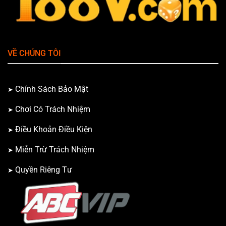
VỀ CHÚNG TÔI
Chính Sách Bảo Mật
Chơi Có Trách Nhiệm
Điều Khoản Điều Kiện
Miễn Trừ Trách Nhiệm
Quyền Riêng Tư