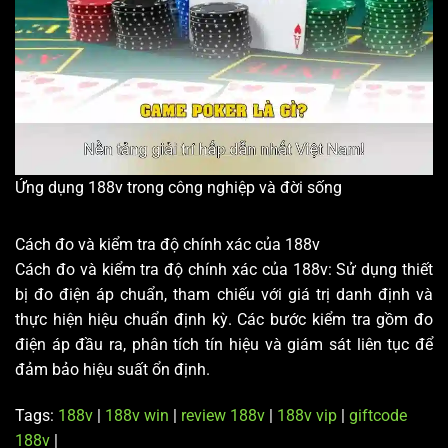
Ứng dụng 188v trong công nghiệp và đời sống
Cách đo và kiểm tra độ chính xác của 188v
Cách đo và kiểm tra độ chính xác của 188v: Sử dụng thiết
bị đo điện áp chuẩn, tham chiếu với giá trị danh định và
thực hiện hiệu chuẩn định kỳ. Các bước kiểm tra gồm đo
điện áp đầu ra, phân tích tín hiệu và giám sát liên tục để
đảm bảo hiệu suất ổn định.
Tags:
188v
|
188v win
|
review 188v
|
188v vip
|
giftcode
188v
|