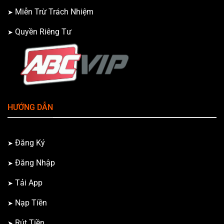
Miễn Trừ Trách Nhiệm
Quyền Riêng Tư
HƯỚNG DẪN
Đăng Ký
Đăng Nhập
Tải App
Nạp Tiền
Rút Tiền