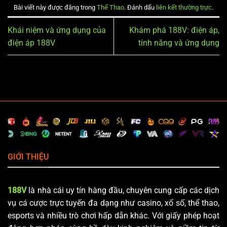
Bài viết này được đăng trong
Thể Thao
. Đánh dấu
liên kết thường trực
.
Khái niệm và ứng dụng của
Khám phá 188V: điện áp,
điện áp 188V
tính năng và ứng dụng
GIỚI THIỆU
188V
là nhà cái uy tín hàng đầu, chuyên cung cấp các dịch
vụ cá cược trực tuyến đa dạng như casino, xổ số, thể thao,
esports và nhiều trò chơi hấp dẫn khác. Với giấy phép hoạt