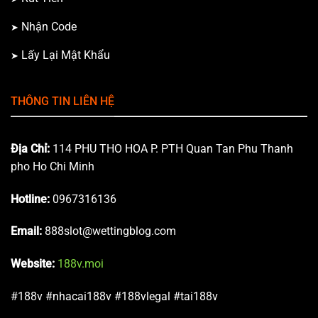
Nhận Code
Lấy Lại Mật Khẩu
THÔNG TIN LIÊN HỆ
Địa Chỉ:
114 PHU THO HOA P. PTH Quan Tan Phu Thanh
pho Ho Chi Minh
Hotline:
0967316136
Email:
888slot@wettingblog.com
Website:
188v.moi
#188v #nhacai188v #188vlegal #tai188v