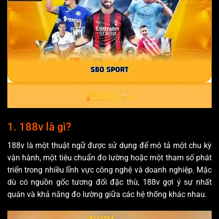
1. 188v là gì?
188v là một thuật ngữ được sử dụng để mô tả một chu kỳ
vận hành, một tiêu chuẩn đo lường hoặc một tham số phát
triển trong nhiều lĩnh vực công nghệ và doanh nghiệp. Mặc
dù có nguồn gốc tương đối đặc thù, 188v gợi ý sự nhất
quán và khả năng đo lường giữa các hệ thống khác nhau.