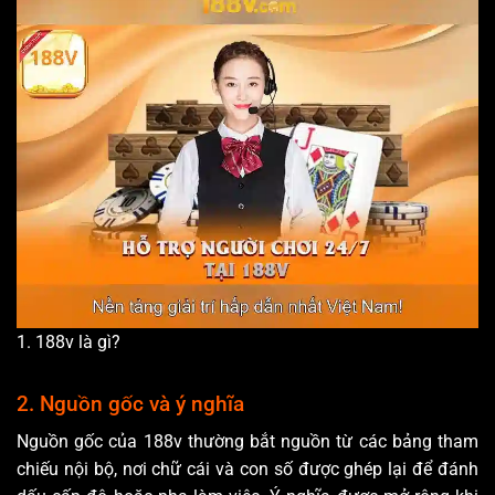
1. 188v là gì?
2. Nguồn gốc và ý nghĩa
Nguồn gốc của 188v thường bắt nguồn từ các bảng tham
chiếu nội bộ, nơi chữ cái và con số được ghép lại để đánh