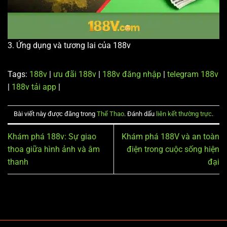
3. Ứng dụng và tương lai của 188v
Tags:
188v
|
ưu đãi 188v
|
188v đăng nhập
|
telegram 188v
|
188v tải app
|
Bài viết này được đăng trong
Thể Thao
. Đánh dấu
liên kết thường trực
.
Khám phá 188v: Sự giao
Khám phá 188V và an toàn
thoa giữa hình ảnh và âm
điện trong cuộc sống hiện
thanh
đại