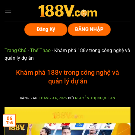
Bỏ
qua
nội
dung
Đăng Ký
ĐĂNG NHẬP
Trang Chủ
-
Thể Thao
-
Khám phá 188v trong công nghệ và
quản lý dự án
Khám phá 188v trong công nghệ và
quản lý dự án
ĐĂNG VÀO
THÁNG 3 6, 2025
BỞI
NGUYỄN THỊ NGỌC LAN
06
Th3