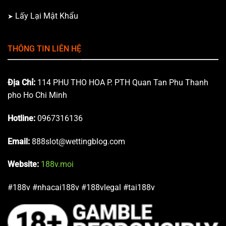
Lấy Lại Mật Khẩu
THÔNG TIN LIÊN HỆ
Địa Chỉ:
114 PHU THO HOA P. PTH Quan Tan Phu Thanh
pho Ho Chi Minh
Hotline:
0967316136
Email:
888slot@wettingblog.com
Website:
188v.moi
#188v #nhacai188v #188vlegal #tai188v